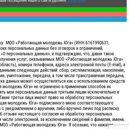
ваше посещение нашего сайта удобнее.
View more
аботку МОО «Работающая молодежь Юга» (ИНН 6161990631,
оих персональных данных без оговорок и ограничений,
«О персональных данных», и подтверждаю, что, давая такое
получения услуг, оказываемых МОО «Работающая молодежь Юга».
бласть), номера телефонов, адреса электронной почты (E-mail), а
анными следующих действий: сбор, систематизация, накопление,
ие, уничтожение, передача, в том числе трансграничная передача,
ка данных может осуществляться как с использованием средств
я молодежь Юга» не ограничено в применении способов их
ять мои персональные данные третьим лицам исключительно в
 Такие третьи лица имеют право на обработку персональных
ающая молодежь Юга» подписанного мною соответствующего
с уведомлением о вручении, либо вручено лично под расписку
об отзыве настоящего согласия на обработку персональных
 числе электронной, за исключением сведений о фамилии, имени,
и МОО «Работающая молодежь Юга». Я осознаю, что нажатие