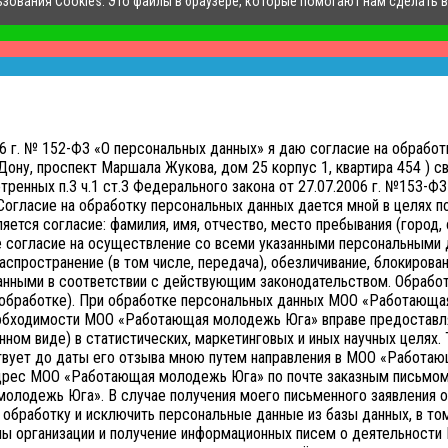
ьзования Cookies. Это файлы в браузере, которые помогают нам сделать 
006 г. № 152-ФЗ «О персональных данных» я даю согласие на обр
ону, проспект Маршала Жукова, дом 25 корпус 1, квартира 454 ) св
нных п.3 ч.1 ст.3 Федерального закона от 27.07.2006 г. №153-ФЗ 
Согласие на обработку персональных данных дается мной в целях 
тся согласие: фамилия, имя, отчество, место пребывания (город, о
е согласие на осуществление со всеми указанными персональными д
аспространение (в том числе, передача), обезличивание, блокирован
анными в соответствии с действующим законодательством.
Обработ
ой обработке). При обработке персональных данных МОО «Работающа
необходимости МОО «Работающая молодежь Юга» вправе предоставл
нном виде) в статистических, маркетинговых и иных научных целях.
твует до даты его отзыва мною путем направления в МОО «Работ
адрес МОО «Работающая молодежь Юга» по почте заказным письмом 
молодежь Юга».
В случае получения моего письменного заявления 
бработку и исключить персональные данные из базы данных, в том
ены организации и получение информационных писем о деятельност