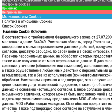
Продолжая использовать наш сайт, вы соглашаетесь с политикой испол
Настроить cookies
Принимаю
Не принимаю
Мы используем Cookies
Политика в отношении Cookies
Список Cookies
Название Cookie
Включена
В соответствии с требованиями Федерального закона от 27.07.2
местонахождение: 344049, Ростовская область, город Ростов-на-Д
совершение с моими персональными данными действий, предусмотре
согласие, действую свободно, по своей воле и в своих интересах.
Перечень персональных данных, на обработку которых предоставляе
также иные полученные от меня персональные данные. Я даю сво
хранение, уточнение (обновление или изменение), использование, р
а также осуществление любых иных действий с персональными д
автоматизации, так и без их использования (при неавтоматическ
обработки. Настоящим я признаю и подтверждаю, что в случае 
целях оказания услуг технической поддержки, а также (в обезличе
данных на основании настоящего согласия.
Данное согласие дейс
письменного заявления, которое может быть направлено мной в 
надлежаще уполномоченному представителю МОО «Работающая 
данных, МОО «Работающая молодежь Юга» обязано прекратить их о
отчества. Также подтверждаю свое согласие на вступление в чл