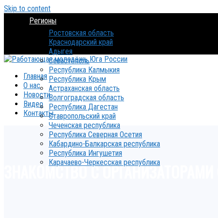
Skip to content
Регионы
Ростовская область
Краснодарский край
Адыгея
Севастополь
Республика Калмыкия
Главная
Республика Крым
О нас
Астраханская область
Новости
Волгоградская область
Видео
Республика Дагестан
Контакты
Ставропольский край
Чеченская республика
Республика Северная Осетия
Кабардино-Балкарская республика
Республика Ингушетия
Карачаево-Черкесская республика
ЗНАКОМСТВО С ОРГАНИЗАТОРАМИ 