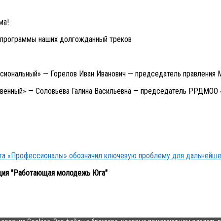
ма!
 программы наших долгожданный треков
ссиональный» — Горелов Иван Иванович — председатель правлени
твенный» — Соловьева Галина Васильевна — председатель РРДМОО
кта «Профессионалы» обозначил ключевую проблему для дальнейше
ция "Работающая молодежь Юга"