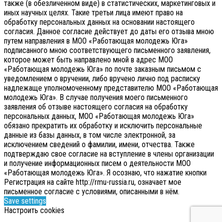
также (в обезличенном виде) в статистических, маркетинговых и
иных научных целях. Такие третьи лица имеют право на
обработку персональных данных на основании настоящего
согласия.
Данное согласие действует до даты его отзыва мною
путем направления в МОО «Работающая молодежь Юга»
подписанного мною соответствующего письменного заявления,
которое может быть направлено мной в адрес МОО
«Работающая молодежь Юга» по почте заказным письмом с
уведомлением о вручении, либо вручено лично под расписку
надлежаще уполномоченному представителю МОО «Работающая
молодежь Юга».
В случае получения моего письменного
заявления об отзыве настоящего согласия на обработку
персональных данных, МОО «Работающая молодежь Юга»
обязано прекратить их обработку и исключить персональные
данные из базы данных, в том числе электронной, за
исключением сведений о фамилии, имени, отчества. Также
подтверждаю свое согласие на вступление в члены организации
и получение информационных писем о деятельности МОО
«Работающая молодежь Юга». Я осознаю, что нажатие кнопки
Регистрация на сайте http://rmu-russia.ru, означает мое
письменное согласие с условиями, описанными в нём.
Save settings
Настроить cookies