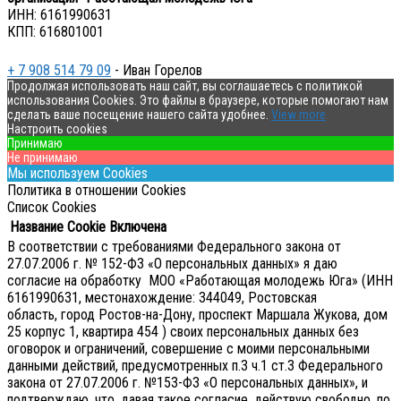
ИНН: 6161990631
КПП: 616801001
+ 7 908 514 79 09
- Иван Горелов
Продолжая использовать наш сайт, вы соглашаетесь с политикой
использования Cookies. Это файлы в браузере, которые помогают нам
сделать ваше посещение нашего сайта удобнее.
View more
Настроить cookies
Принимаю
Не принимаю
Мы используем Cookies
Политика в отношении Cookies
Список Cookies
Название Cookie
Включена
В соответствии с требованиями Федерального закона от
27.07.2006 г. № 152-ФЗ «О персональных данных» я даю
согласие на обработку МОО «Работающая молодежь Юга» (ИНН
6161990631, местонахождение: 344049, Ростовская
область, город Ростов-на-Дону, проспект Маршала Жукова, дом
25 корпус 1, квартира 454 ) своих персональных данных без
оговорок и ограничений, совершение с моими персональными
данными действий, предусмотренных п.3 ч.1 ст.3 Федерального
закона от 27.07.2006 г. №153-ФЗ «О персональных данных», и
подтверждаю, что, давая такое согласие, действую свободно, по