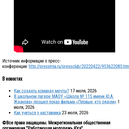
Источник информации о пресс-
конференции:
http://pressmia.ru/pressclub/20220422/953622085.ht
В новостях
Как создать команду мечты?
17 июля, 2026
В школьном лагере МАОУ «Школа № 115 имени Ю.А.
Жданова» прошел показ фильма «Первые, кто рядом»
1
июля, 2026
Как учиться у наставника
23 июля, 2026
©Все права защищены. Межрегиональная общественная
организация "Работающая молодежь Юга"