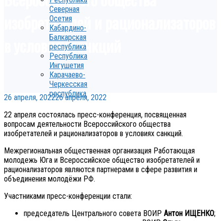
Северная
изобретателей и рационализаторов
Осетия
Кабардино-
Балкарская
в условиях санкций
республика
Республика
Ингушетия
Карачаево-
Черкесская
республика
26 апреля, 2022
26 апреля, 2022
22 апреля состоялась пресс-конференция, посвященная
вопросам деятельности Всероссийского общества
изобретателей и рационализаторов в условиях санкций.
Межрегиональная общественная организация Работающая
молодежь Юга и Всероссийское общество изобретателей и
рационализаторов являются партнерами в сфере развития и
объединения молодёжи РФ.
Участниками пресс-конференции стали:
председатель Центрального совета ВОИР
Антон ИЩЕНКО
;