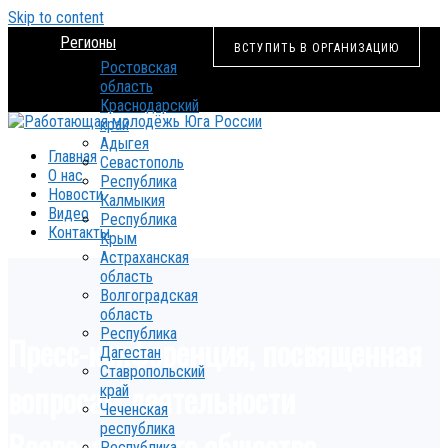
Skip to content
Регионы
ВСТУПИТЬ В ОРГАНИЗАЦИЮ
Ростовская
область
Краснодарский
край
Адыгея
Главная
Севастополь
О нас
Республика
Новости
Калмыкия
Видео
Республика
Контакты
Крым
Астраханская
область
Волгоградская
область
Республика
Пресс-конференция, посвященная
Дагестан
Ставропольский
вопросам деятельности
край
Чеченская
республика
Всероссийского общества
Республика