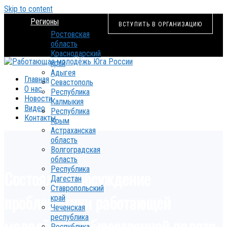
Skip to content
Регионы
ВСТУПИТЬ В ОРГАНИЗАЦИЮ
Ростовская
область
Краснодарский
край
Адыгея
Главная
Севастополь
О нас
Республика
Новости
Калмыкия
Видео
Республика
Контакты
Крым
Астраханская
область
Волгоградская
область
Республика
Состоялось обсуждение
Дагестан
Ставропольский
проблематики работающей
край
Чеченская
республика
молодёжи в Общественной палате
Республика