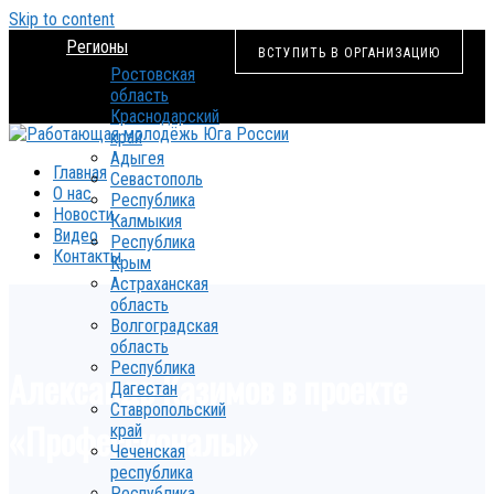
Skip to content
Регионы
ВСТУПИТЬ В ОРГАНИЗАЦИЮ
Ростовская
область
Краснодарский
край
Адыгея
Главная
Севастополь
О нас
Республика
Новости
Калмыкия
Видео
Республика
Контакты
Крым
Астраханская
область
Волгоградская
область
Республика
Александр Казимов в проекте
Дагестан
Ставропольский
«Профессионалы»
край
Чеченская
республика
Республика