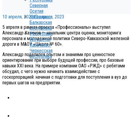
Северная
Осетия
10 апреля, 2023
13 апреля, 2023
Кабардино-
Балкарская
5 апреля в рамках проекта «Профессионалы» выступил
республика
Александр Казимов — начальник центра оценки, мониторинга
Республика
персонала и молодежной политики Северо-Кавказской железной
Ингушетия
дороги в МАОУ «Школа № 60».
Карачаево-
Черкесская
Александр поделился опытом и знаниями про ценностное
республика
ориентирование при выборе будущей профессии, про базовые
навыки XXI века. На примере компании ОАО «РЖД» с ребятами
обсудил, с чего нужно начинать взаимодействие с
госкорпорацией: начиная с подготовки для поступления в вуз до
первых шагов на предприятии.