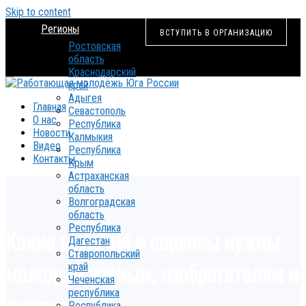
Skip to content
Регионы
ВСТУПИТЬ В ОРГАНИЗАЦИЮ
Ростовская
область
Краснодарский
край
Адыгея
Главная
Севастополь
О нас
Республика
Новости
Калмыкия
Видео
Республика
Контакты
Крым
Астраханская
область
Волгоградская
область
Республика
Какие решения и сервисы нужны
Дагестан
Ставропольский
молодым ученым, изобретателям и
край
Чеченская
республика
инженерам?
Республика