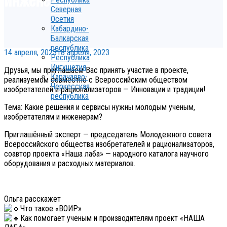
Северная
Осетия
Кабардино-
Балкарская
республика
14 апреля, 2023
18 апреля, 2023
Республика
Ингушетия
Друзья, мы приглашаем Вас принять участие в проекте,
Карачаево-
реализуемом совместно с Всероссийским обществом
Черкесская
изобретателей и рационализаторов — Инновации и традиции!
республика
Тема: Какие решения и сервисы нужны молодым ученым,
изобретателям и инженерам?
Приглашённый эксперт — председатель Молодежного совета
Всероссийского общества изобретателей и рационализаторов,
соавтор проекта «Наша лаба» — народного каталога научного
оборудования и расходных материалов.
Ольга расскажет
Что такое «ВОИР»
Как помогает ученым и производителям проект «НАША