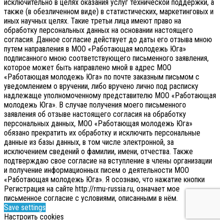
исключительно в целях оказания услуг технической поддержки, а
также (в обезличенном виде) в статистических, маркетинговых и
иных научных целях. Такие третьи лица имеют право на
обработку персональных данных на основании настоящего
согласия.
Данное согласие действует до даты его отзыва мною
путем направления в МОО «Работающая молодежь Юга»
подписанного мною соответствующего письменного заявления,
которое может быть направлено мной в адрес МОО
«Работающая молодежь Юга» по почте заказным письмом с
уведомлением о вручении, либо вручено лично под расписку
надлежаще уполномоченному представителю МОО «Работающая
молодежь Юга».
В случае получения моего письменного
заявления об отзыве настоящего согласия на обработку
персональных данных, МОО «Работающая молодежь Юга»
обязано прекратить их обработку и исключить персональные
данные из базы данных, в том числе электронной, за
исключением сведений о фамилии, имени, отчества. Также
подтверждаю свое согласие на вступление в члены организации
и получение информационных писем о деятельности МОО
«Работающая молодежь Юга». Я осознаю, что нажатие кнопки
Регистрация на сайте http://rmu-russia.ru, означает мое
письменное согласие с условиями, описанными в нём.
Save settings
Настроить cookies