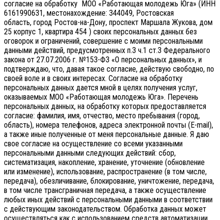
согласие на обработку МОО «Работающая молодежь Юга» (ИНН
6161990631, местонахождение: 344049, Ростовская
область, город Ростов-на-Дону, проспект Маршала Жукова, дом
25 корпус 1, квартира 454 ) своих персональных данных без
оговорок и ограничений, совершение с моими персональными
данными действий, предусмотренных п.3 ч.1 ст.3 Федерального
закона от 27.07.2006 г. №153-ФЗ «О персональных данных», и
подтверждаю, что, давая такое согласие, действую свободно, по
своей воле и в своих интересах.
Согласие на обработку
персональных данных дается мной в целях получения услуг,
оказываемых МОО «Работающая молодежь Юга». Перечень
персональных данных, на обработку которых предоставляется
согласие: фамилия, имя, отчество, место пребывания (город,
область), номера телефонов, адреса электронной почты (E-mail),
а также иные полученные от меня персональные данные. Я даю
свое согласие на осуществление со всеми указанными
персональными данными следующих действий: сбор,
систематизация, накопление, хранение, уточнение (обновление
или изменение), использование, распространение (в том числе,
передача), обезличивание, блокирование, уничтожение, передача,
в том числе трансграничная передача, а также осуществление
любых иных действий с персональными данными в соответствии
с действующим законодательством.
Обработка данных может
осуществляться как с использованием средств автоматизации,