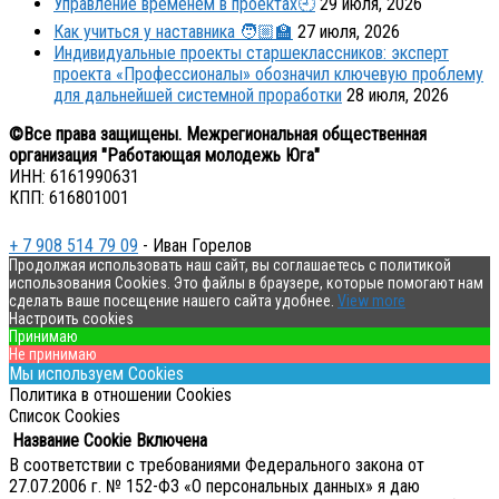
Управление временем в проектах🕘
29 июля, 2026
Как учиться у наставника 🧑🏼‍🏫
27 июля, 2026
Индивидуальные проекты старшеклассников: эксперт
проекта «Профессионалы» обозначил ключевую проблему
для дальнейшей системной проработки
28 июля, 2026
©Все права защищены. Межрегиональная общественная
организация "Работающая молодежь Юга"
ИНН: 6161990631
КПП: 616801001
+ 7 908 514 79 09
- Иван Горелов
Продолжая использовать наш сайт, вы соглашаетесь с политикой
использования Cookies. Это файлы в браузере, которые помогают нам
сделать ваше посещение нашего сайта удобнее.
View more
Настроить cookies
Принимаю
Не принимаю
Мы используем Cookies
Политика в отношении Cookies
Список Cookies
Название Cookie
Включена
В соответствии с требованиями Федерального закона от
27.07.2006 г. № 152-ФЗ «О персональных данных» я даю