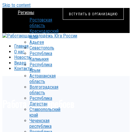
Skip to content
Регионы
ВСТУПИТЬ В ОРГАНИЗАЦИЮ
Ростовская
область
Краснодарский
край
Адыгея
Главная
Севастополь
О нас
Республика
Новости
Калмыкия
Видео
Республика
Контакты
Крым
Астраханская
область
Волгоградская
область
Республика
Работа без перебоев
Дагестан
Ставропольский
край
Чеченская
республика
Республика