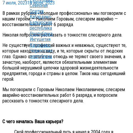
7 июля, 2023
18 июля, 2023
Северная
Осетия
В рамках рубрики «Молодые профессионалы» мы поговорили с
Кабардино-
нашим героем — Николаем Горовым, слесарем аварийно —
Балкарская
восстановительных работ 6 разряда.
республика
Республика
Николая попросили рассказать о тонкостях слесарного дела.
Ингушетия
Карачаево-
Не существует профессий важных и неважных, существуют те,
Черкесская
которые находятся на виду, и те, которые скрыты от людских
республика
глаз. Однако от этого они отнюдь не теряют своего значения, а
зачастую, наоборот, являются обязательными элементами
большой нерушимой цепочки здоровой жизнедеятельности
предприятия, города и страны в целом. Таков наш сегодняшний
герой.
Мы поговорили с Горовым Николаем Николаевичем, слесарем
аварийно-восстановительных работ 6 разряда, и попросили
рассказать о тонкостях слесарного дела.
С чего началась Ваша карьера?
Свой профессиональный путь я начал в 2004 году в