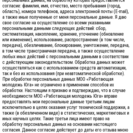
персональных данных, на обработку которых предоставляется
согласие: фамилия, имя, отчество, место пребывания (город,
область), номера телефонов, адреса электронной почты (E-mail),
а также иные полученные от меня персональные данные. Я даю
свое согласие на осуществление со всеми указанными
персональными данными следующих действий: сбор,
систематизация, накопление, хранение, уточнение (обновление
или изменение), использование, распространение (в том числе,
передача), обезличивание, блокирование, уничтожение, передача,
в том числе трансграничная передача, а также осуществление
любых иных действий с персональными данными в соответствии
с действующим законодательством.
Обработка данных может
осуществляться как с использованием средств автоматизации,
так и без их использования (при неавтоматической обработке).
При обработке персональных данных МОО «Работающая
молодежь Юга» не ограничено в применении способов их
обработки. Настоящим я признаю и подтверждаю, что в случае
необходимости МОО «Работающая молодежь Юга» вправе
предоставлять мои персональные данные третьим лицам
исключительно в целях оказания услуг технической поддержки, а
также (в обезличенном виде) в статистических, маркетинговых и
иных научных целях. Такие третьи лица имеют право на
обработку персональных данных на основании настоящего
согласия.
Данное согласие действует до даты его отзыва мною