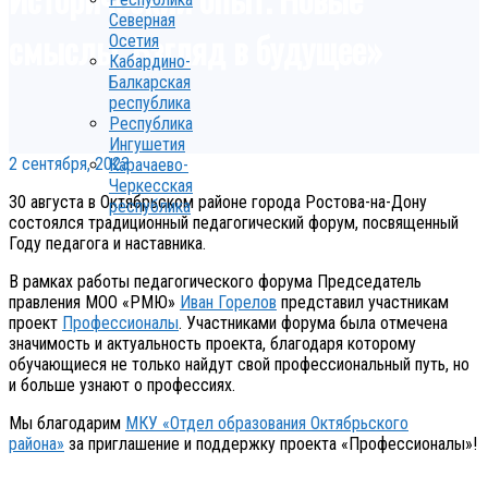
Северная
смыслы. Взгляд в будущее»
Осетия
Кабардино-
Балкарская
республика
Республика
Ингушетия
2 сентября, 2023
Карачаево-
Черкесская
30 августа в Октябрьском районе города Ростова-на-Дону
республика
состоялся традиционный педагогический форум, посвященный
Году педагога и наставника.
В рамках работы педагогического форума Председатель
правления МОО «РМЮ»
Иван Горелов
представил участникам
проект
Профессионалы
. Участниками форума была отмечена
значимость и актуальность проекта, благодаря которому
обучающиеся не только найдут свой профессиональный путь, но
и больше узнают о профессиях.
Мы благодарим
МКУ «Отдел образования Октябрьского
района»
за приглашение и поддержку проекта «Профессионалы»!