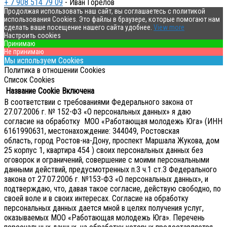
+ 7 908 514 79 09
- Иван Горелов
Продолжая использовать наш сайт, вы соглашаетесь с политикой
использования Cookies. Это файлы в браузере, которые помогают нам
сделать ваше посещение нашего сайта удобнее.
View more
Настроить cookies
Принимаю
Не принимаю
Мы используем Cookies
Политика в отношении Cookies
Список Cookies
Название Cookie
Включена
В соответствии с требованиями Федерального закона от
27.07.2006 г. № 152-ФЗ «О персональных данных» я даю
согласие на обработку МОО «Работающая молодежь Юга» (ИНН
6161990631, местонахождение: 344049, Ростовская
область, город Ростов-на-Дону, проспект Маршала Жукова, дом
25 корпус 1, квартира 454 ) своих персональных данных без
оговорок и ограничений, совершение с моими персональными
данными действий, предусмотренных п.3 ч.1 ст.3 Федерального
закона от 27.07.2006 г. №153-ФЗ «О персональных данных», и
подтверждаю, что, давая такое согласие, действую свободно, по
своей воле и в своих интересах.
Согласие на обработку
персональных данных дается мной в целях получения услуг,
оказываемых МОО «Работающая молодежь Юга». Перечень