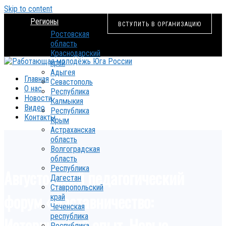
Skip to content
Регионы
ВСТУПИТЬ В ОРГАНИЗАЦИЮ
Ростовская
область
Краснодарский
край
Адыгея
Главная
Севастополь
О нас
Республика
Новости
Калмыкия
Видео
Республика
Контакты
Крым
Астраханская
область
Волгоградская
область
Республика
Августовский педагогический
Дагестан
Ставропольский
форум «Наставничество:
край
Чеченская
республика
Исторический опыт. Новые
Республика