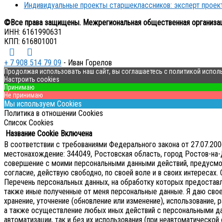
Индивидуальные проекты старшеклассников: эксперт прое
©Все права защищены. Межрегиональная общественная организа
ИНН: 6161990631
КПП: 616801001
+ 7 908 514 79 09
- Иван Горелов
Продолжая использовать наш сайт, вы соглашаетесь с политикой испол
Настроить cookies
Принимаю
Не принимаю
Мы используем Cookies
Политика в отношении Cookies
Список Cookies
Название Cookie
Включена
В соответствии с требованиями Федерального закона от 27.07.2
местонахождение: 344049, Ростовская область, город Ростов-на-Д
совершение с моими персональными данными действий, предусмотре
согласие, действую свободно, по своей воле и в своих интересах.
Перечень персональных данных, на обработку которых предоставляе
также иные полученные от меня персональные данные. Я даю сво
хранение, уточнение (обновление или изменение), использование, р
а также осуществление любых иных действий с персональными д
автоматизации, так и без их использования (при неавтоматическ