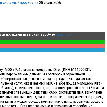
й системной проработки
28 июля, 2026
ваше посещение нашего сайта удобнее.
View more
аботку МОО «Работающая молодежь Юга» (ИНН 6161990631,
оих персональных данных без оговорок и ограничений,
«О персональных данных», и подтверждаю, что, давая такое
получения услуг, оказываемых МОО «Работающая молодежь Юга».
бласть), номера телефонов, адреса электронной почты (E-mail), а
анными следующих действий: сбор, систематизация, накопление,
ие, уничтожение, передача, в том числе трансграничная передача,
ка данных может осуществляться как с использованием средств
я молодежь Юга» не ограничено в применении способов их