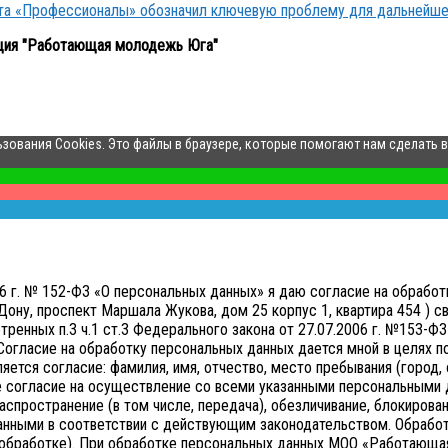
кта «Профессионалы» обозначил ключевую проблему для дальнейше
ция "Работающая молодежь Юга"
ьзования Cookies. Это файлы в браузере, которые помогают нам сделать 
006 г. № 152-ФЗ «О персональных данных» я даю согласие на обр
ону, проспект Маршала Жукова, дом 25 корпус 1, квартира 454 ) св
нных п.3 ч.1 ст.3 Федерального закона от 27.07.2006 г. №153-ФЗ 
Согласие на обработку персональных данных дается мной в целях 
тся согласие: фамилия, имя, отчество, место пребывания (город, о
е согласие на осуществление со всеми указанными персональными д
аспространение (в том числе, передача), обезличивание, блокирован
анными в соответствии с действующим законодательством.
Обработ
ой обработке). При обработке персональных данных МОО «Работающа