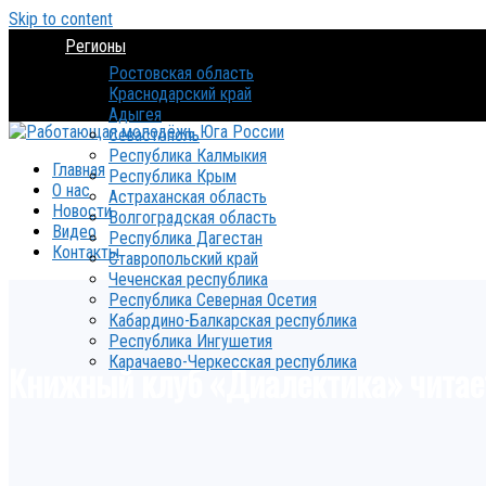
Skip to content
Регионы
Ростовская область
Краснодарский край
Адыгея
Севастополь
Республика Калмыкия
Главная
Республика Крым
О нас
Астраханская область
Новости
Волгоградская область
Видео
Республика Дагестан
Контакты
Ставропольский край
Чеченская республика
Республика Северная Осетия
Кабардино-Балкарская республика
Республика Ингушетия
Карачаево-Черкесская республика
Книжный клуб «Диалектика» читае