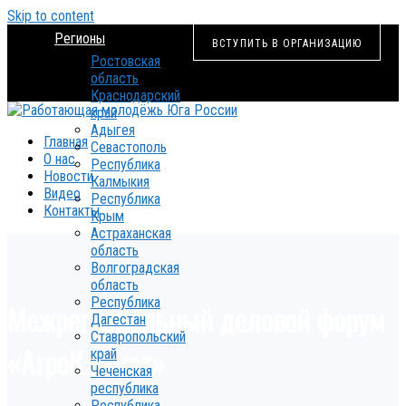
Skip to content
Регионы
ВСТУПИТЬ В ОРГАНИЗАЦИЮ
Ростовская
область
Краснодарский
край
Адыгея
Главная
Севастополь
О нас
Республика
Новости
Калмыкия
Видео
Республика
Контакты
Крым
Астраханская
область
Волгоградская
область
Республика
Межрегиональный деловой форум
Дагестан
Ставропольский
«АгроКлимат»
край
Чеченская
республика
Республика