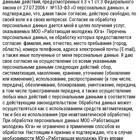
данными действий, предусмотренных п.3 ч.1 ст.3 Федерального
закона от 27.07.2006 г. №153-ФЗ «О персональных данных», и
подтверждаю, что, давая такое согласие, действую свободно, по
своей воле и в своих интересах.
Согласие на обработку
персональных данных дается мной в целях получения услуг,
оказываемых МОО «Работающая молодежь Юга». Перечень
персональных данных, на обработку которых предоставляется
согласие: фамилия, имя, отчество, место пребывания (город,
область), номера телефонов, адреса электронной почты (E-mail),
а также иные полученные от меня персональные данные. Я даю
свое согласие на осуществление со всеми указанными
персональными данными следующих действий: сбор,
систематизация, накопление, хранение, уточнение (обновление
или изменение), использование, распространение (в том числе,
передача), обезличивание, блокирование, уничтожение, передача,
в том числе трансграничная передача, а также осуществление
любых иных действий с персональными данными в соответствии
с действующим законодательством.
Обработка данных может
осуществляться как с использованием средств автоматизации,
так и без их использования (при неавтоматической обработке).
При обработке персональных данных МОО «Работающая
молодежь Юга» не ограничено в применении способов их
обработки. Настоящим я признаю и подтверждаю, что в случае
необходимости МОО «Работающая молодежь Юга» вправе