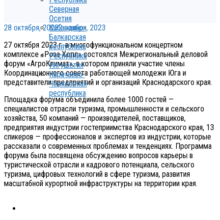
Северная
Осетия
28 октября, 2023
2 ноября, 2023
Кабардино-
Балкарская
27 октября 2023 г. в многофункциональном концертном
республика
комплексе «Роза Холл» состоялся Межрегиональный деловой
Республика
форум «АгроКлимат», в котором приняли участие члены
Ингушетия
Координационного совета работающей молодежи Юга и
Карачаево-
представители предприятий и организаций Краснодарского края.
Черкесская
республика
Площадка форума объединила более 1000 гостей —
специалистов отрасли туризма, промышленности и сельского
хозяйства, 50 компаний — производителей, поставщиков,
предприятия индустрии гостеприимства Краснодарского края, 13
спикеров — профессионалов и экспертов из индустрии, которые
рассказали о современных проблемах и тенденциях. Программа
форума была посвящена обсуждению вопросов карьеры в
туристической отрасли и кадрового потенциала, сельского
туризма, цифровых технологий в сфере туризма, развития
масштабной курортной инфраструктуры на территории края.