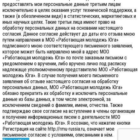
предоставлять мои персональные данные третьим лицам
исключительно в целях оказания услуг технической поддержки, а
также (в обезличенном виде) в статистических, маркетинговых и
иных научных целях. Такие третьи лица имеют право на
обработку персональных данных на основании настоящего
согласия.
Данное согласие действует до даты его отзыва мною
путем направления в МОО «Работающая молодежь Юга»
подписанного мною соответствующего письменного заявления,
которое может быть направлено мной в адрес МОО
«Работающая молодежь Юга» по почте заказным письмом с
уведомлением о вручении, либо вручено лично под расписку
надлежаще уполномоченному представителю МОО «Работающая
молодежь Юга».
В случае получения моего письменного
заявления об отзыве настоящего согласия на обработку
персональных данных, МОО «Работающая молодежь Юга»
обязано прекратить их обработку и исключить персональные
данные из базы данных, в том числе электронной, за
исключением сведений о фамилии, имени, отчества. Также
подтверждаю свое согласие на вступление в члены организации
и получение информационных писем о деятельности МОО
«Работающая молодежь Юга». Я осознаю, что нажатие кнопки
Регистрация на сайте http://rmu-russia.ru, означает мое
письменное согласие с условиями, описанными в нём.