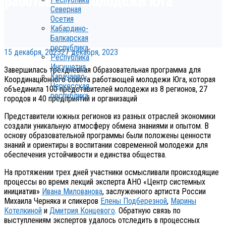
Северная
Осетия
Кабардино-
Балкарская
республика
15 декабря, 2023
27 декабря, 2023
Республика
Ингушетия
Завершилась трехдневная Образовательная программа для
Карачаево-
Координационного совета работающей молодежи Юга, которая
Черкесская
объединила 100 представителей молодежи из 8 регионов, 27
республика
городов и 40 предприятий и организаций
Представители южных регионов из разных отраслей экономики
создали уникальную атмосферу обмена знаниями и опытом. В
основу образовательной программы были положены ценности
знаний и ориентиры в воспитании современной молодежи для
обеспечения устойчивости и единства общества.
На протяжении трех дней участники осмысливали происходящие
процессы во время лекций эксперта АНО «Центр системных
инициатив»
Ивана Милованова
, заслуженного артиста России
Михаила Черняка и спикеров
Елены Подберезной
,
Марины
Котелкиной
и
Дмитрия Концевого
. Обратную связь по
выступлениям экспертов удалось отследить в процессных