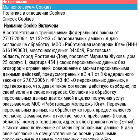
Не принимаю
Мы используем Cookies
Политика в отношении Cookies
Список Cookies
Название Cookie
Включена
В соответствии с требованиями Федерального закона от
27.07.2006 г. № 152-ФЗ «О персональных данных» я даю
согласие на обработку МОО «Работающая молодежь Юга» (ИНН
6161990631, местонахождение: 344049, Ростовская
область, город Ростов-на-Дону, проспект Маршала Жукова, дом
25 корпус 1, квартира 454 ) своих персональных данных без
оговорок и ограничений, совершение с моими персональными
данными действий, предусмотренных п.3 ч.1 ст.3 Федерального
закона от 27.07.2006 г. №153-ФЗ «О персональных данных», и
подтверждаю, что, давая такое согласие, действую свободно, по
своей воле и в своих интересах.
Согласие на обработку
персональных данных дается мной в целях получения услуг,
оказываемых МОО «Работающая молодежь Юга». Перечень
персональных данных, на обработку которых предоставляется
согласие: фамилия, имя, отчество, место пребывания (город,
область), номера телефонов, адреса электронной почты (E-mail),
а также иные полученные от меня персональные данные. Я даю
свое согласие на осуществление со всеми указанными
персональными данными следующих действий: сбор,