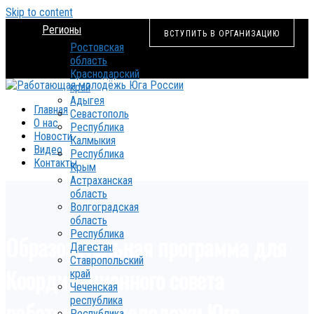
Skip to content
Регионы
ВСТУПИТЬ В ОРГАНИЗАЦИЮ
Ростовская
область
Краснодарский
край
Адыгея
Главная
Севастополь
О нас
Республика
Новости
Калмыкия
Видео
Республика
Контакты
Крым
Астраханская
область
Волгоградская
область
Республика
Образовательная программа для
Дагестан
Ставропольский
Координационного совета
край
Чеченская
республика
работающей молодежи Юга
Республика