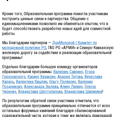
Кроме того, Образовательная программа помогла участникам
построить ценные связи и партнерства. Общение с
единомышленниками позволило им обменяться опытом, что в
будет способствовать разработке новых идей для совместной
работы.
Мы благодарим партнеров —
ДонМолодой | Комитет по
молодежной политике РО
, ГАО РО «АРМИ» и Северо-Кавказскую
железную дорогу за содействие в реализации образовательной
программы!
Отдельно благодарим большую команду организаторов
образовательной программы:
Валерию Саврину
,
Егора
Гороховского
,
Карину Казакову
,
Андрея Титова
,
Вячеслава
Карась
,
Валентина Кишлян
,
Ольгу Полякову
,
Валерию
Позднякову
,
Александра Зюлева
,
Алину Лапину
,
Олесю
Чернову
,
Владислава Шестопалова
,
Владислава Шириняна
!
По результатам обратной связи участники отметила, что
образовательная программа принципиально отличается от всех
остальных форумных кампаний благодаря сбалансированной
содержательной части, которая к тому же являлась прикладной.