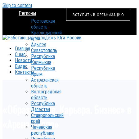
Skip to content
Регионы
ВСТУПИТЬ В ОРГАНИЗАЦИЮ
Ростовская
область
Краснодарский
край
Адыгея
Главная
Севастополь
О нас
Республика
Новости
Калмыкия
Видео
Республика
Контакты
Крым
Астраханская
область
Волгоградская
область
Республика
«Образование. Карьера. Бизнес» в
Дагестан
Ставропольский
«Арена Экспо»
край
Чеченская
республика
Республика