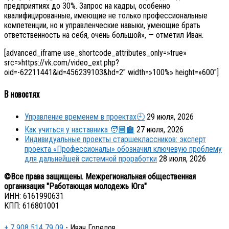
предприятиях до 30%. Запрос на кадры, особенно
квалифицированные, имеющие не только профессиональные
компетенции, но и управленческие навыки, умеющие брать
ответственность на себя, очень большой», — отметил Иван.
[advanced_iframe use_shortcode_attributes_only=»true»
src=»https://vk.com/video_ext.php?
oid=-62211441&id=456239103&hd=2″ width=»100%» height=»600″]
В новостях
Управление временем в проектах🕘
29 июля, 2026
Как учиться у наставника 🧑🏼‍🏫
27 июля, 2026
Индивидуальные проекты старшеклассников: эксперт
проекта «Профессионалы» обозначил ключевую проблему
для дальнейшей системной проработки
28 июля, 2026
©Все права защищены. Межрегиональная общественная
организация "Работающая молодежь Юга"
ИНН: 6161990631
КПП: 616801001
+ 7 908 514 79 09
- Иван Горелов