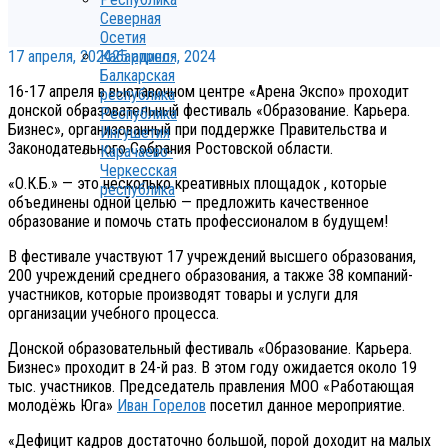
Северная
Осетия
17 апреля, 2024
25 апреля, 2024
Кабардино-
Балкарская
16-17 апреля в выставочном центре «Арена Экспо» проходит
республика
донской образовательный фестиваль «Образование. Карьера.
Республика
Бизнес», организованный при поддержке Правительства и
Ингушетия
Законодательного Собрания Ростовской области.
Карачаево-
Черкесская
«О.К.Б.» — это несколько креативных площадок , которые
республика
объединены одной целью — предложить качественное
образование и помочь стать профессионалом в будущем!
В фестивале участвуют 17 учреждений высшего образования,
200 учреждений среднего образования, а также 38 компаний-
участников, которые производят товары и услуги для
организации учебного процесса.
Донской образовательный фестиваль «Образование. Карьера.
Бизнес» проходит в 24-й раз. В этом году ожидается около 19
тыс. участников. Председатель правления МОО «Работающая
молодёжь Юга»
Иван Горелов
посетил данное мероприятие.
«Дефицит кадров достаточно большой, порой доходит на малых