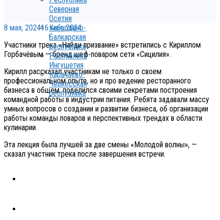
Северная
Осетия
8 мая, 2024
16 мая, 2024
Кабардино-
Балкарская
Участники трека «Найди призвание» встретились с Кириллом
республика
Горбачёвым — бренд шеф-поваром сети «Сицилия».
Республика
Ингушетия
Кирилл рассказал участникам не только о своем
Карачаево-
профессиональном опыте, но и про ведение ресторанного
Черкесская
бизнеса в общем, поделился своими секретами построения
республика
командной работы в индустрии питания. Ребята задавали массу
умных вопросов о создании и развитии бизнеса, об организации
работы команды поваров и перспективных трендах в области
кулинарии.
Эта лекция была лучшей за две смены «Молодой волны», —
сказал участник трека после завершения встречи.