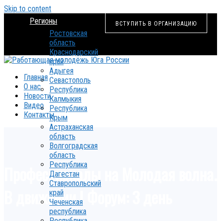
Skip to content
Регионы
ВСТУПИТЬ В ОРГАНИЗАЦИЮ
Ростовская
область
Краснодарский
край
Адыгея
Главная
Севастополь
О нас
Республика
Новости
Калмыкия
Видео
Республика
Контакты
Крым
Астраханская
область
Волгоградская
область
Республика
Профессионалы на Молодая волна.
Дагестан
Ставропольский
В движении I Форум: 3 день
край
Чеченская
республика
Республика