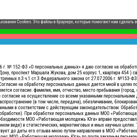
ьзования Cookies. Это файлы в браузере, которые помогают нам сделать 
006 г. № 152-ФЗ «О персональных данных» я даю согласие на обр
ону, проспект Маршала Жукова, дом 25 корпус 1, квартира 454 ) св
нных п.3 ч.1 ст.3 Федерального закона от 27.07.2006 г. №153-ФЗ 
Согласие на обработку персональных данных дается мной в целях 
тся согласие: фамилия, имя, отчество, место пребывания (город, о
е согласие на осуществление со всеми указанными персональными д
аспространение (в том числе, передача), обезличивание, блокирован
анными в соответствии с действующим законодательством.
Обработ
ой обработке). При обработке персональных данных МОО «Работающа
необходимости МОО «Работающая молодежь Юга» вправе предоставл
нном виде) в статистических, маркетинговых и иных научных целях.
твует до даты его отзыва мною путем направления в МОО «Работ
адрес МОО «Работающая молодежь Юга» по почте заказным письмом 