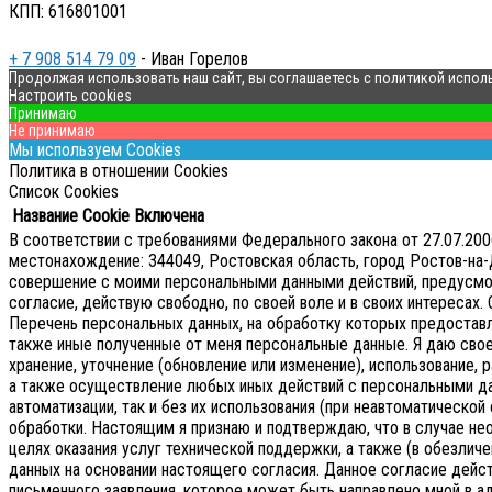
КПП: 616801001
+ 7 908 514 79 09
- Иван Горелов
Продолжая использовать наш сайт, вы соглашаетесь с политикой испол
Настроить cookies
Принимаю
Не принимаю
Мы используем Cookies
Политика в отношении Cookies
Список Cookies
Название Cookie
Включена
В соответствии с требованиями Федерального закона от 27.07.2
местонахождение: 344049, Ростовская область, город Ростов-на-Д
совершение с моими персональными данными действий, предусмотре
согласие, действую свободно, по своей воле и в своих интересах.
Перечень персональных данных, на обработку которых предоставляе
также иные полученные от меня персональные данные. Я даю сво
хранение, уточнение (обновление или изменение), использование, р
а также осуществление любых иных действий с персональными д
автоматизации, так и без их использования (при неавтоматическ
обработки. Настоящим я признаю и подтверждаю, что в случае 
целях оказания услуг технической поддержки, а также (в обезличе
данных на основании настоящего согласия.
Данное согласие дейс
письменного заявления, которое может быть направлено мной в 