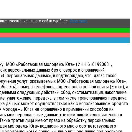
ваше посещение нашего сайта удобнее.
View more
аботку МОО «Работающая молодежь Юга» (ИНН 6161990631,
оих персональных данных без оговорок и ограничений,
«О персональных данных», и подтверждаю, что, давая такое
получения услуг, оказываемых МОО «Работающая молодежь Юга».
бласть), номера телефонов, адреса электронной почты (E-mail), а
анными следующих действий: сбор, систематизация, накопление,
ие, уничтожение, передача, в том числе трансграничная передача,
ка данных может осуществляться как с использованием средств
я молодежь Юга» не ограничено в применении способов их
ять мои персональные данные третьим лицам исключительно в
 Такие третьи лица имеют право на обработку персональных
ающая молодежь Юга» подписанного мною соответствующего
с уведомлением о вручении, либо вручено лично под расписку