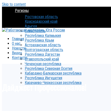
Skip to content
Регионы
Ростовская область
Краснодарский край
Адыгея
Севастополь
Республика Калмыкия
Главная
Республика Крым
О нас
Астраханская область
Новости
Волгоградская область
Видео
Республика Дагестан
Контакты
Ставропольский край
Чеченская республика
Республика Северная Осетия
Кабардино-Балкарская республика
Республика Ингушетия
Карачаево-Черкесская республика
Дайджест Профессионалов!