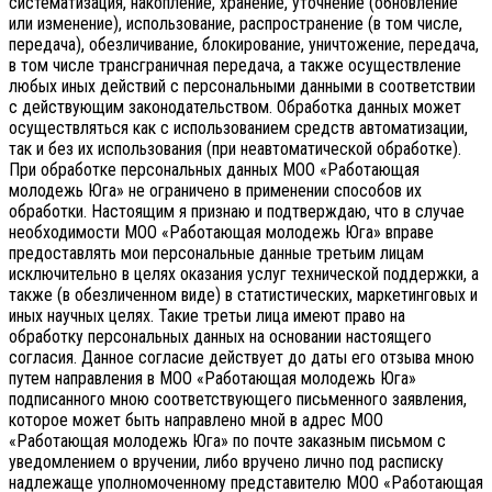
систематизация, накопление, хранение, уточнение (обновление
или изменение), использование, распространение (в том числе,
передача), обезличивание, блокирование, уничтожение, передача,
в том числе трансграничная передача, а также осуществление
любых иных действий с персональными данными в соответствии
с действующим законодательством.
Обработка данных может
осуществляться как с использованием средств автоматизации,
так и без их использования (при неавтоматической обработке).
При обработке персональных данных МОО «Работающая
молодежь Юга» не ограничено в применении способов их
обработки. Настоящим я признаю и подтверждаю, что в случае
необходимости МОО «Работающая молодежь Юга» вправе
предоставлять мои персональные данные третьим лицам
исключительно в целях оказания услуг технической поддержки, а
также (в обезличенном виде) в статистических, маркетинговых и
иных научных целях. Такие третьи лица имеют право на
обработку персональных данных на основании настоящего
согласия.
Данное согласие действует до даты его отзыва мною
путем направления в МОО «Работающая молодежь Юга»
подписанного мною соответствующего письменного заявления,
которое может быть направлено мной в адрес МОО
«Работающая молодежь Юга» по почте заказным письмом с
уведомлением о вручении, либо вручено лично под расписку
надлежаще уполномоченному представителю МОО «Работающая