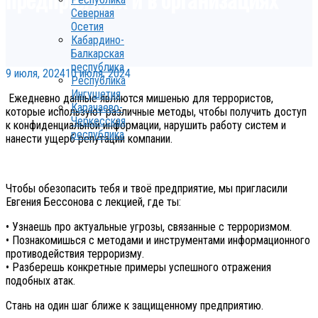
Северная
Осетия
Кабардино-
Балкарская
республика
9 июля, 2024
10 июля, 2024
Республика
Ингушетия
Ежедневно данные являются мишенью для террористов,
Карачаево-
которые используют различные методы, чтобы получить доступ
Черкесская
к конфиденциальной информации, нарушить работу систем и
республика
нанести ущерб репутации компании.
Чтобы обезопасить тебя и твоё предприятие, мы пригласили
Евгения Бессонова с лекцией, где ты:
• Узнаешь про актуальные угрозы, связанные с терроризмом.
• Познакомишься с методами и инструментами информационного
противодействия терроризму.
• Разберешь конкретные примеры успешного отражения
подобных атак.
Стань на один шаг ближе к защищенному предприятию.