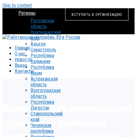
Skip to content
Регионы
ВСТУПИТЬ В ОРГАНИЗАЦИЮ
Ростовская
область
Краснодарский
край
Адыгея
Главная
Севастополь
О нас
Республика
Новости
Калмыкия
Видео
Республика
Контакты
Крым
Астраханская
область
Волгоградская
область
Республика
Информационное противодействие
Дагестан
Ставропольский
терроризму на современных
край
Чеченская
республика
предприятиях и в организациях
Республика