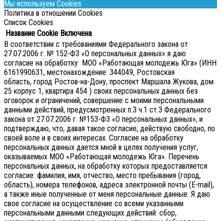
Мы используем Cookies
Политика в отношении Cookies
Список Cookies
Название Cookie
Включена
В соответствии с требованиями Федерального закона от
27.07.2006 г. № 152-ФЗ «О персональных данных» я даю
согласие на обработку МОО «Работающая молодежь Юга» (ИНН
6161990631, местонахождение: 344049, Ростовская
область, город Ростов-на-Дону, проспект Маршала Жукова, дом
25 корпус 1, квартира 454 ) своих персональных данных без
оговорок и ограничений, совершение с моими персональными
данными действий, предусмотренных п.3 ч.1 ст.3 Федерального
закона от 27.07.2006 г. №153-ФЗ «О персональных данных», и
подтверждаю, что, давая такое согласие, действую свободно, по
своей воле и в своих интересах.
Согласие на обработку
персональных данных дается мной в целях получения услуг,
оказываемых МОО «Работающая молодежь Юга». Перечень
персональных данных, на обработку которых предоставляется
согласие: фамилия, имя, отчество, место пребывания (город,
область), номера телефонов, адреса электронной почты (E-mail),
а также иные полученные от меня персональные данные. Я даю
свое согласие на осуществление со всеми указанными
персональными данными следующих действий: сбор,