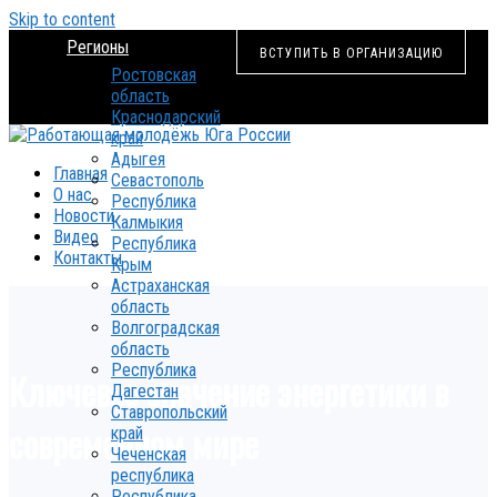
Skip to content
Регионы
ВСТУПИТЬ В ОРГАНИЗАЦИЮ
Ростовская
область
Краснодарский
край
Адыгея
Главная
Севастополь
О нас
Республика
Новости
Калмыкия
Видео
Республика
Контакты
Крым
Астраханская
область
Волгоградская
область
Республика
Ключевое значение энергетики в
Дагестан
Ставропольский
современном мире
край
Чеченская
республика
Республика