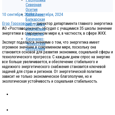
Северная
Осетия
10 сентября, 2024
17 сентября, 2024
Кабардино-
Балкарская
Егор Гороховский
— директор департамента главного энергетика
республика
АО «Ростовводоканал» обсудил с учащимися 35 школы значение
Республика
энергетики в современном мире и, в частности, в сфере ЖКХ.
Ингушетия
Карачаево-
Эксперт поделился знаниями о том, что энергетика имеет
Черкесская
огромное значение в современном мире, поскольку она
республика
становится основой для развития экономики, социальной сферы и
технологического прогресса. С каждым днем спрос на энергию
все больше увеличивается, и обеспечение стабильного и
надежного энергетического снабжения становится ключевой
задачей для стран и регионов. От энергетической политики
зависит не только экономическое благополучие, но и
экологическая устойчивость и социальная стабильность.