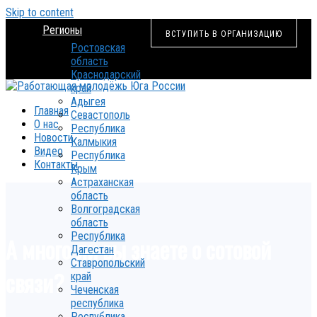
Skip to content
Регионы
ВСТУПИТЬ В ОРГАНИЗАЦИЮ
Ростовская
область
Краснодарский
край
Адыгея
Главная
Севастополь
О нас
Республика
Новости
Калмыкия
Видео
Республика
Контакты
Крым
Астраханская
область
Волгоградская
область
Республика
А много ли вы знаете о сотовой
Дагестан
Ставропольский
связи?
край
Чеченская
республика
Республика