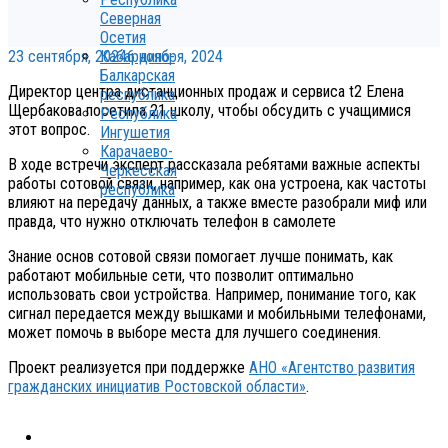
Северная
Осетия
23 сентября, 2024
6 ноября, 2024
Кабардино-
Балкарская
Директор центра дистанционных продаж и сервиса t2 Елена
республика
Щербакова посетила 21 школу, чтобы обсудить с учащимися
Республика
этот вопрос.
Ингушетия
Карачаево-
В ходе встречи эксперт рассказала ребятами важные аспекты
Черкесская
работы сотовой связи, например, как она устроена, как частоты
республика
влияют на передачу данных, а также вместе разобрали миф или
правда, что нужно отключать телефон в самолете
Знание основ сотовой связи помогает лучше понимать, как
работают мобильные сети, что позволит оптимально
использовать свои устройства. Например, понимание того, как
сигнал передается между вышками и мобильными телефонами,
может помочь в выборе места для лучшего соединения.
Проект реализуется при поддержке
АНО «Агентство развития
гражданских инициатив Ростовской области»
.