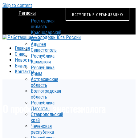
Skip to content
Регионы
ВСТУПИТЬ В ОРГАНИЗАЦИЮ
Ростовская
область
Краснодарский
край
Адыгея
Главная
Севастополь
О нас
Республика
Новости
Калмыкия
Видео
Республика
Контакты
Крым
Астраханская
область
Волгоградская
область
Республика
О профессии анестезиолога
Дагестан
Ставропольский
край
Чеченская
республика
Республика