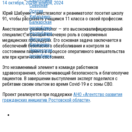
14 октября, 2024
6 ноября, 2024
Северная
Осетия
Юрий Шабунин — анестезиолог и реаниматолог посетил школу
Кабардино-
91, чтобы рассказать учащимся 11 класса о своей профессии.
Балкарская
республика
Анестезиолог-реаниматолог — это высококвалифицированный
Республика
специалист, играющий ключевую роль в современных
Ингушетия
медицинских процедурах. Его основная задача заключается в
Карачаево-
обеспечении безопасного обезболивания и контроля за
Черкесская
состоянием пациента в процессе оперативного вмешательства
республика
или при критических состояниях.
Это незаменимый элемент в команде работников
здравоохранения, обеспечивающий безопасность и благополучие
пациентов. В завершении выступления эксперт поделился с
ребятами своим опытом во время Covid-19 и с зоны СВО.
Проект реализуется при поддержке
АНО «Агентство развития
гражданских инициатив Ростовской области»
.