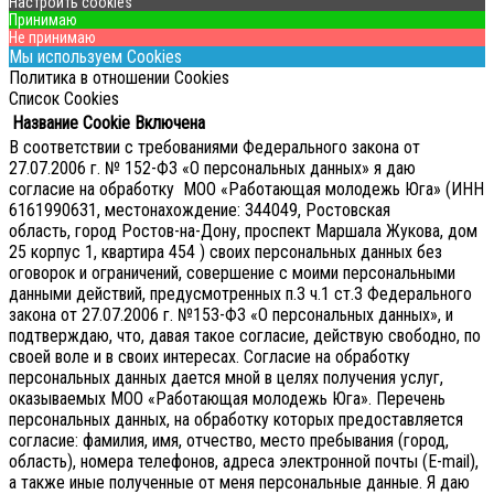
Настроить cookies
Принимаю
Не принимаю
Мы используем Cookies
Политика в отношении Cookies
Список Cookies
Название Cookie
Включена
В соответствии с требованиями Федерального закона от
27.07.2006 г. № 152-ФЗ «О персональных данных» я даю
согласие на обработку МОО «Работающая молодежь Юга» (ИНН
6161990631, местонахождение: 344049, Ростовская
область, город Ростов-на-Дону, проспект Маршала Жукова, дом
25 корпус 1, квартира 454 ) своих персональных данных без
оговорок и ограничений, совершение с моими персональными
данными действий, предусмотренных п.3 ч.1 ст.3 Федерального
закона от 27.07.2006 г. №153-ФЗ «О персональных данных», и
подтверждаю, что, давая такое согласие, действую свободно, по
своей воле и в своих интересах.
Согласие на обработку
персональных данных дается мной в целях получения услуг,
оказываемых МОО «Работающая молодежь Юга». Перечень
персональных данных, на обработку которых предоставляется
согласие: фамилия, имя, отчество, место пребывания (город,
область), номера телефонов, адреса электронной почты (E-mail),
а также иные полученные от меня персональные данные. Я даю