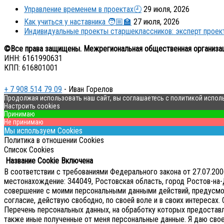
Управление временем в проектах🕘
29 июля, 2026
Как учиться у наставника 🧑🏼‍🏫
27 июля, 2026
Индивидуальные проекты старшеклассников: эксперт прое
©Все права защищены. Межрегиональная общественная организа
ИНН: 6161990631
КПП: 616801001
+ 7 908 514 79 09
- Иван Горелов
Продолжая использовать наш сайт, вы соглашаетесь с политикой испол
Настроить cookies
Принимаю
Не принимаю
Мы используем Cookies
Политика в отношении Cookies
Список Cookies
Название Cookie
Включена
В соответствии с требованиями Федерального закона от 27.07.2
местонахождение: 344049, Ростовская область, город Ростов-на-Д
совершение с моими персональными данными действий, предусмотре
согласие, действую свободно, по своей воле и в своих интересах.
Перечень персональных данных, на обработку которых предоставляе
также иные полученные от меня персональные данные. Я даю сво