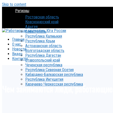
Skip to content
Регионы
Ростовская область
Краснодарский край
Адыгея
Севастополь
Республика Калмыкия
Главная
Республика Крым
О нас
Астраханская область
Новости
Волгоградская область
Видео
Республика Дагестан
Контакты
Ставропольский край
Чеченская республика
Республика Северная Осетия
Кабардино-Балкарская республика
Республика Ингушетия
Карачаево-Черкесская республика
Чем занимаются люди, работающие 