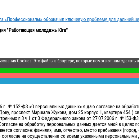
кта «Профессионалы» обозначил ключевую проблему для дальнейше
ция "Работающая молодежь Юга"
ьзования Cookies. Это файлы в браузере, которые помогают нам сделать 
006 г. № 152-ФЗ «О персональных данных» я даю согласие на обр
ону, проспект Маршала Жукова, дом 25 корпус 1, квартира 454 ) св
нных п.3 ч.1 ст.3 Федерального закона от 27.07.2006 г. №153-ФЗ 
Согласие на обработку персональных данных дается мной в целях 
тся согласие: фамилия, имя, отчество, место пребывания (город, о
е согласие на осуществление со всеми указанными персональными д