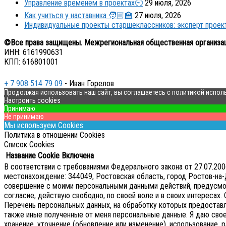
Управление временем в проектах🕘
29 июля, 2026
Как учиться у наставника 🧑🏼‍🏫
27 июля, 2026
Индивидуальные проекты старшеклассников: эксперт прое
©Все права защищены. Межрегиональная общественная организа
ИНН: 6161990631
КПП: 616801001
+ 7 908 514 79 09
- Иван Горелов
Продолжая использовать наш сайт, вы соглашаетесь с политикой испол
Настроить cookies
Принимаю
Не принимаю
Мы используем Cookies
Политика в отношении Cookies
Список Cookies
Название Cookie
Включена
В соответствии с требованиями Федерального закона от 27.07.2
местонахождение: 344049, Ростовская область, город Ростов-на-Д
совершение с моими персональными данными действий, предусмотре
согласие, действую свободно, по своей воле и в своих интересах.
Перечень персональных данных, на обработку которых предоставляе
также иные полученные от меня персональные данные. Я даю сво
хранение, уточнение (обновление или изменение), использование, р