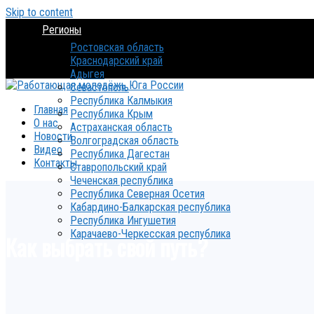
Skip to content
Регионы
Ростовская область
Краснодарский край
Адыгея
Севастополь
Республика Калмыкия
Главная
Республика Крым
О нас
Астраханская область
Новости
Волгоградская область
Видео
Республика Дагестан
Контакты
Ставропольский край
Чеченская республика
Республика Северная Осетия
Кабардино-Балкарская республика
Республика Ингушетия
Карачаево-Черкесская республика
Как выбрать свой путь?