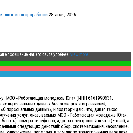
й системной проработки
28 июля, 2026
ваше посещение нашего сайта удобнее.
View more
аботку МОО «Работающая молодежь Юга» (ИНН 6161990631,
оих персональных данных без оговорок и ограничений,
«О персональных данных», и подтверждаю, что, давая такое
получения услуг, оказываемых МОО «Работающая молодежь Юга».
бласть), номера телефонов, адреса электронной почты (E-mail), а
анными следующих действий: сбор, систематизация, накопление,
ие, уничтожение, передача, в том числе трансграничная передача,