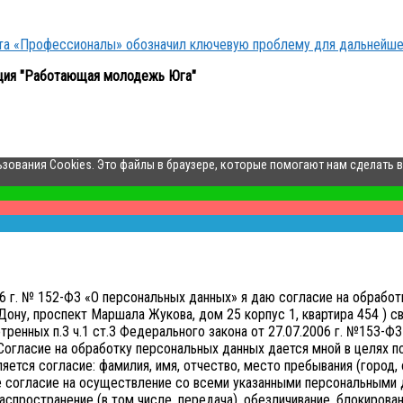
кта «Профессионалы» обозначил ключевую проблему для дальнейше
ция "Работающая молодежь Юга"
ьзования Cookies. Это файлы в браузере, которые помогают нам сделать 
006 г. № 152-ФЗ «О персональных данных» я даю согласие на обр
ону, проспект Маршала Жукова, дом 25 корпус 1, квартира 454 ) св
нных п.3 ч.1 ст.3 Федерального закона от 27.07.2006 г. №153-ФЗ 
Согласие на обработку персональных данных дается мной в целях 
тся согласие: фамилия, имя, отчество, место пребывания (город, о
е согласие на осуществление со всеми указанными персональными д
аспространение (в том числе, передача), обезличивание, блокирован