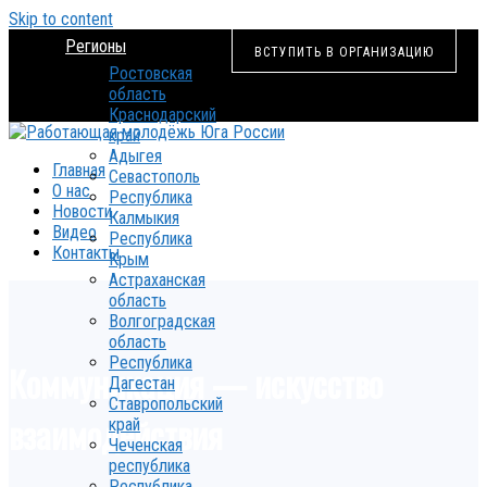
Skip to content
Регионы
ВСТУПИТЬ В ОРГАНИЗАЦИЮ
Ростовская
область
Краснодарский
край
Адыгея
Главная
Севастополь
О нас
Республика
Новости
Калмыкия
Видео
Республика
Контакты
Крым
Астраханская
область
Волгоградская
область
Республика
Коммуникация — искусство
Дагестан
Ставропольский
взаимодействия
край
Чеченская
республика
Республика