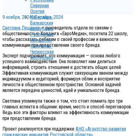
Северная
Осетия
9 ноября, 2024
15 ноября, 2024
Кабардино-
Балкарская
Светлана Лещенко
— руководитель отдела по связям с
республика
общественностью Холдинга «ЕвроМедиа», посетила 22 школу,
Республика
чтобы рассказать ребятам о своей профессии и важности
Ингушетия
коммуникации при представлении своего бренда.
Карачаево-
Черкесская
Эксперт подчеркивает, что коммуникация — основа любого
республика
успешного взаимодействия. Она позволяет нам делиться
информацией, строить отношения и достигать общих целей.
Эффективная коммуникация служит связующим звеном между
индивидуумом и аудиторией, формируя облик и восприятие
личности в общественном пространстве. Основной задачей
является передача ценностей, идей и уникальности бренда.
Светлана упомянула также о том, что стоит помнить про три
главных аспекта в общении: время, место и способ переговоров.
Ведь все эти факторы влияют на эффективность коммуникации
при представлении бренда.
Проект реализуется при поддержке
АНО «Агентство развития
гражданских инициатив Ростовской области»
.