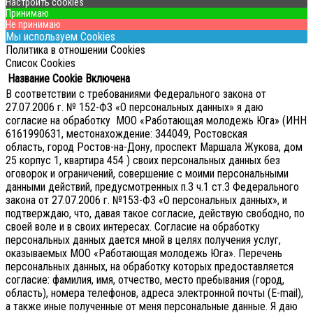
Настроить cookies
Принимаю
Не принимаю
Мы используем Cookies
Политика в отношении Cookies
Список Cookies
Название Cookie
Включена
В соответствии с требованиями Федерального закона от
27.07.2006 г. № 152-ФЗ «О персональных данных» я даю
согласие на обработку МОО «Работающая молодежь Юга» (ИНН
6161990631, местонахождение: 344049, Ростовская
область, город Ростов-на-Дону, проспект Маршала Жукова, дом
25 корпус 1, квартира 454 ) своих персональных данных без
оговорок и ограничений, совершение с моими персональными
данными действий, предусмотренных п.3 ч.1 ст.3 Федерального
закона от 27.07.2006 г. №153-ФЗ «О персональных данных», и
подтверждаю, что, давая такое согласие, действую свободно, по
своей воле и в своих интересах.
Согласие на обработку
персональных данных дается мной в целях получения услуг,
оказываемых МОО «Работающая молодежь Юга». Перечень
персональных данных, на обработку которых предоставляется
согласие: фамилия, имя, отчество, место пребывания (город,
область), номера телефонов, адреса электронной почты (E-mail),
а также иные полученные от меня персональные данные. Я даю