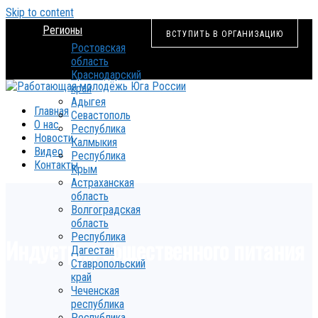
Skip to content
Регионы
ВСТУПИТЬ В ОРГАНИЗАЦИЮ
Ростовская
область
Краснодарский
край
Адыгея
Главная
Севастополь
О нас
Республика
Новости
Калмыкия
Видео
Республика
Контакты
Крым
Астраханская
область
Волгоградская
область
Республика
Индустрия общественного питания
Дагестан
Ставропольский
край
Чеченская
республика
Республика