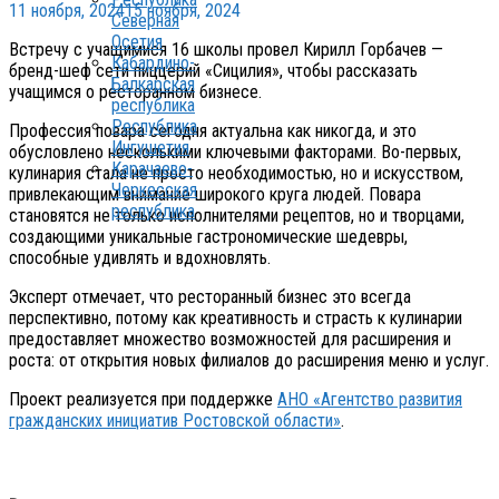
11 ноября, 2024
15 ноября, 2024
Северная
Осетия
Встречу с учащимися 16 школы провел Кирилл Горбачев —
Кабардино-
бренд-шеф сети пиццерий «Сицилия», чтобы рассказать
Балкарская
учащимся о ресторанном бизнесе.
республика
Республика
Профессия повара сегодня актуальна как никогда, и это
Ингушетия
обусловлено несколькими ключевыми факторами. Во-первых,
Карачаево-
кулинария стала не просто необходимостью, но и искусством,
Черкесская
привлекающим внимание широкого круга людей. Повара
республика
становятся не только исполнителями рецептов, но и творцами,
создающими уникальные гастрономические шедевры,
способные удивлять и вдохновлять.
Эксперт отмечает, что ресторанный бизнес это всегда
перспективно, потому как креативность и страсть к кулинарии
предоставляет множество возможностей для расширения и
роста: от открытия новых филиалов до расширения меню и услуг.
Проект реализуется при поддержке
АНО «Агентство развития
гражданских инициатив Ростовской области»
.