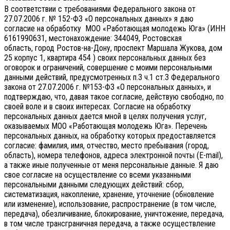
В соответствии с требованиями Федерального закона от
27.07.2006 г. № 152-ФЗ «О персональных данных» я даю
согласие на обработку МОО «Работающая молодежь Юга» (ИНН
6161990631, местонахождение: 344049, Ростовская
область, город Ростов-на-Дону, проспект Маршала Жукова, дом
25 корпус 1, квартира 454 ) своих персональных данных без
оговорок и ограничений, совершение с моими персональными
данными действий, предусмотренных п.3 ч.1 ст.3 Федерального
закона от 27.07.2006 г. №153-ФЗ «О персональных данных», и
подтверждаю, что, давая такое согласие, действую свободно, по
своей воле и в своих интересах.
Согласие на обработку
персональных данных дается мной в целях получения услуг,
оказываемых МОО «Работающая молодежь Юга». Перечень
персональных данных, на обработку которых предоставляется
согласие: фамилия, имя, отчество, место пребывания (город,
область), номера телефонов, адреса электронной почты (E-mail),
а также иные полученные от меня персональные данные. Я даю
свое согласие на осуществление со всеми указанными
персональными данными следующих действий: сбор,
систематизация, накопление, хранение, уточнение (обновление
или изменение), использование, распространение (в том числе,
передача), обезличивание, блокирование, уничтожение, передача,
в том числе трансграничная передача, а также осуществление