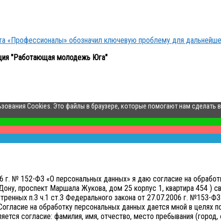
кта «Профессионалы» обозначил ключевую проблему для дальнейше
ция "Работающая молодежь Юга"
ьзования Cookies. Это файлы в браузере, которые помогают нам сделать 
006 г. № 152-ФЗ «О персональных данных» я даю согласие на обр
ону, проспект Маршала Жукова, дом 25 корпус 1, квартира 454 ) св
нных п.3 ч.1 ст.3 Федерального закона от 27.07.2006 г. №153-ФЗ 
Согласие на обработку персональных данных дается мной в целях 
тся согласие: фамилия, имя, отчество, место пребывания (город, о