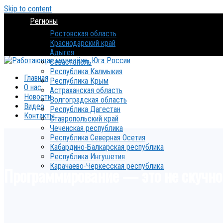
Skip to content
Регионы
Ростовская область
Краснодарский край
Адыгея
Севастополь
Республика Калмыкия
Главная
Республика Крым
О нас
Астраханская область
Новости
Волгоградская область
Видео
Республика Дагестан
Контакты
Ставропольский край
Чеченская республика
Республика Северная Осетия
Кабардино-Балкарская республика
Республика Ингушетия
Карачаево-Черкесская республика
Программирование — это не скучно