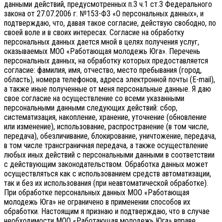
данными действий, предусмотренных п.3 ч.1 ст.3 Федерального
закона от 27.07.2006 г. №153-ФЗ «О персональных данных», и
подтверждаю, что, давая такое согласие, действую свободно, по
своей воле и в своих интересах.
Согласие на обработку
персональных данных дается мной в целях получения услуг,
оказываемых МОО «Работающая молодежь Юга». Перечень
персональных данных, на обработку которых предоставляется
согласие: фамилия, имя, отчество, место пребывания (город,
область), номера телефонов, адреса электронной почты (E-mail),
а также иные полученные от меня персональные данные. Я даю
свое согласие на осуществление со всеми указанными
персональными данными следующих действий: сбор,
систематизация, накопление, хранение, уточнение (обновление
или изменение), использование, распространение (в том числе,
передача), обезличивание, блокирование, уничтожение, передача,
в том числе трансграничная передача, а также осуществление
любых иных действий с персональными данными в соответствии
с действующим законодательством.
Обработка данных может
осуществляться как с использованием средств автоматизации,
так и без их использования (при неавтоматической обработке).
При обработке персональных данных МОО «Работающая
молодежь Юга» не ограничено в применении способов их
обработки. Настоящим я признаю и подтверждаю, что в случае
необходимости МОО «Работающая молодежь Юга» вправе