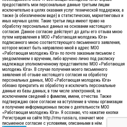
предоставлять мои персональные данные третьим лицам
исключительно в целях оказания услуг технической поддержки, а
также (в обезличенном виде) в статистических, маркетинговых и
иных научных целях. Такие третьи лица имеют право на
обработку персональных данных на основании настоящего
согласия.
Данное согласие действует до даты его отзыва мною
путем направления в МОО «Работающая молодежь Юга»
подписанного мною соответствующего письменного заявления,
которое может быть направлено мной в адрес МОО
«Работающая молодежь Юга» по почте заказным письмом с
уведомлением о вручении, либо вручено лично под расписку
надлежаще уполномоченному представителю МОО «Работающая
молодежь Юга».
В случае получения моего письменного
заявления об отзыве настоящего согласия на обработку
персональных данных, МОО «Работающая молодежь Юга»
обязано прекратить их обработку и исключить персональные
данные из базы данных, в том числе электронной, за
исключением сведений о фамилии, имени, отчества. Также
подтверждаю свое согласие на вступление в члены организации
и получение информационных писем о деятельности МОО
«Работающая молодежь Юга». Я осознаю, что нажатие кнопки
Регистрация на сайте http://rmu-russia.ru, означает мое
письменное согласие с условиями, описанными в нём.