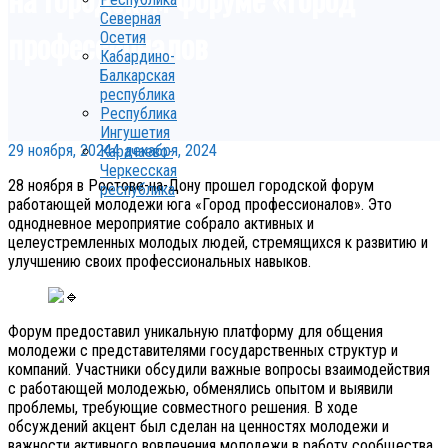
Северная
профессионалов
Осетия
Кабардино-
Балкарская
республика
Республика
Ингушетия
29 ноября, 2024
4 декабря, 2024
Карачаево-
Черкесская
28 ноября в Ростове-на-Дону прошел городской форум
республика
работающей молодежи юга «Город профессионалов». Это
однодневное мероприятие собрало активных и
целеустремленных молодых людей, стремящихся к развитию и
улучшению своих профессиональных навыков.
Форум предоставил уникальную платформу для общения
молодежи с представителями государственных структур и
компаний. Участники обсудили важные вопросы взаимодействия
с работающей молодежью, обменялись опытом и выявили
проблемы, требующие совместного решения. В ходе
обсуждений акцент был сделан на ценностях молодежи и
важности активного вовлечения молодежи в работу сообщества,