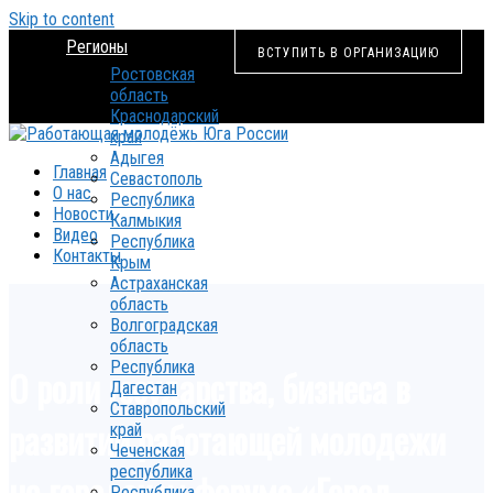
Skip to content
Регионы
ВСТУПИТЬ В ОРГАНИЗАЦИЮ
Ростовская
область
Краснодарский
край
Адыгея
Главная
Севастополь
О нас
Республика
Новости
Калмыкия
Видео
Республика
Контакты
Крым
Астраханская
область
Волгоградская
область
Республика
О роли государства, бизнеса в
Дагестан
Ставропольский
развитии работающей молодежи
край
Чеченская
республика
на городском форуме «Город
Республика