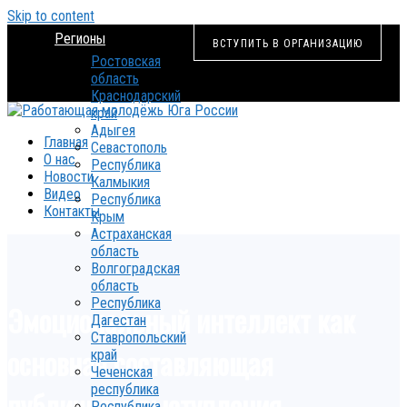
Skip to content
Регионы
ВСТУПИТЬ В ОРГАНИЗАЦИЮ
Ростовская
область
Краснодарский
край
Адыгея
Главная
Севастополь
О нас
Республика
Новости
Калмыкия
Видео
Республика
Контакты
Крым
Астраханская
область
Волгоградская
область
Республика
Эмоциональный интеллект как
Дагестан
Ставропольский
основная составляющая
край
Чеченская
республика
публичного выступления
Республика