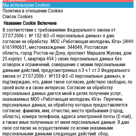
Мы используем Cookies
Политика в отношении Cookies
Список Cookies
Название Cookie
Включена
В соответствии с требованиями Федерального закона от
27.07.2006 г. № 152-ФЗ «О персональных данных» я даю
согласие на обработку МОО «Работающая молодежь Юга» (ИНН
6161990631, местонахождение: 344049, Ростовская
область, город Ростов-на-Дону, проспект Маршала Жукова, дом
25 корпус 1, квартира 454 ) своих персональных данных без
оговорок и ограничений, совершение с моими персональными
данными действий, предусмотренных п.3 ч.1 ст.3 Федерального
закона от 27.07.2006 г. №153-ФЗ «О персональных данных», и
подтверждаю, что, давая такое согласие, действую свободно, по
своей воле и в своих интересах.
Согласие на обработку
персональных данных дается мной в целях получения услуг,
оказываемых МОО «Работающая молодежь Юга». Перечень
персональных данных, на обработку которых предоставляется
согласие: фамилия, имя, отчество, место пребывания (город,
область), номера телефонов, адреса электронной почты (E-mail),
а также иные полученные от меня персональные данные. Я даю
свое согласие на осуществление со всеми указанными
персональными данными следующих действий: сбор,