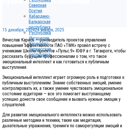
Северная
Осетия
Кабардино-
Балкарская
республика
15 декабря, 2024
24 января, 2025
Республика
Ингушетия
Вячеслав Карась — руководитель проектов управления
Карачаево-
повышения эффективности ПАО «ТМК» провёл встречу с
Черкесская
учениками Школы проектов «Пульс.9» ЮФУ в г. Таганроге, чтобы
республика
рассказать будущим профессионалам о том, что такое
эмоциональный интеллект и как готовиться к публичным
выступления.
Эмоциональный интеллект играет огромную роль в подготовке к
публичным выступлениям. Знание собственных эмоций, умение
контролировать их, а также умение чувствовать эмоциональное
состояние аудитории — все это помогает выступающему
успешно донести свое сообщение и вызвать нужные эмоции у
слушателей.
Для развития эмоционального интеллекта можно использовать
различные методики и техники, такие как медитация,
дыхательные упражнения, тренинги по саморегуляции эмоций и