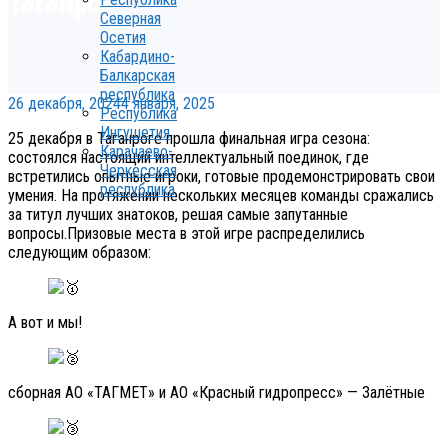
Северная
Осетия
Кабардино-
Балкарская
республика
26 декабря, 2024
4 января, 2025
Республика
Ингушетия
25 декабря в Таганроге прошла финальная игра сезона:
Карачаево-
состоялся настоящий интеллектуальный поединок, где
Черкесская
встретились опытные игроки, готовые продемонстрировать свои
республика
умения. На протяжении нескольких месяцев команды сражались
за титул лучших знатоков, решая самые запутанные
вопросы.Призовые места в этой игре распределились
следующим образом:
А вот и мы!
сборная АО «ТАГМЕТ» и АО «Красный гидропресс» — Залётные