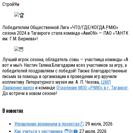
СтройУм
Победителем Общественной Лиги «ЧТО/ГДЕ/КОГДА.РМЮ»
сезона 2024 в Таганроге стала команда «АвиON» — ПАО «ТАНТК
им. Г.М. Бериева»!
Лучший игрок сезона, обладатель совы — участница команды «А
вот и мы!» Настич Галина.Благодарим всех участников за игру, а
победителей поздравляем с победой! Также благодарственные
письма за помощь в организации и проведении игр вручили
коллективу Литературного музея им. А. П. Чехова,
ЦМЛ
Движение вверх
и команде
Отделения МОО «РМЮ» в г. Таганрог
.
До встречи в новом сезоне!
В новостях
Управление временем в проектах🕘
29 июля, 2026
Как учиться у наставника 🧑🏼‍🏫
27 июля, 2026