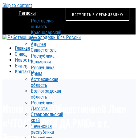
Skip to content
Регионы
ВСТУПИТЬ В ОРГАНИЗАЦИЮ
Ростовская
область
Краснодарский
край
Адыгея
Главная
Севастополь
О нас
Республика
Новости
Калмыкия
Видео
Республика
Контакты
Крым
Астраханская
область
Волгоградская
область
Республика
Итоги сезона Общественной Лиги
Дагестан
Ставропольский
«ЧТО/ГДЕ/КОГДА.РМЮ» в г.
край
Чеченская
республика
Таганрог
Республика