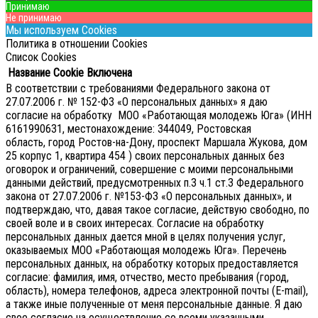
Принимаю
Не принимаю
Мы используем Cookies
Политика в отношении Cookies
Список Cookies
Название Cookie
Включена
В соответствии с требованиями Федерального закона от
27.07.2006 г. № 152-ФЗ «О персональных данных» я даю
согласие на обработку МОО «Работающая молодежь Юга» (ИНН
6161990631, местонахождение: 344049, Ростовская
область, город Ростов-на-Дону, проспект Маршала Жукова, дом
25 корпус 1, квартира 454 ) своих персональных данных без
оговорок и ограничений, совершение с моими персональными
данными действий, предусмотренных п.3 ч.1 ст.3 Федерального
закона от 27.07.2006 г. №153-ФЗ «О персональных данных», и
подтверждаю, что, давая такое согласие, действую свободно, по
своей воле и в своих интересах.
Согласие на обработку
персональных данных дается мной в целях получения услуг,
оказываемых МОО «Работающая молодежь Юга». Перечень
персональных данных, на обработку которых предоставляется
согласие: фамилия, имя, отчество, место пребывания (город,
область), номера телефонов, адреса электронной почты (E-mail),
а также иные полученные от меня персональные данные. Я даю
свое согласие на осуществление со всеми указанными