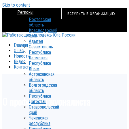
Skip to content
Регионы
ВСТУПИТЬ В ОРГАНИЗАЦИЮ
Ростовская
область
Краснодарский
край
Адыгея
Главная
Севастополь
О нас
Республика
Новости
Калмыкия
Видео
Республика
Контакты
Крым
Астраханская
область
Волгоградская
область
Республика
О профессии журналиста
Дагестан
Ставропольский
край
Чеченская
республика
Республика