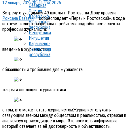
12 января, 2025
20 января, 2025
Северная
Осетия
Встречу с учащимися 49 школы г. Ростова-на-Дону провела
Кабардино-
Роксана Базазян
— корреспондент «Первый Ростовский», в ходе
Балкарская
встречи эксперт разобрала с ребятами подробно все аспекты
республика
профессии журналиста:
Республика
Ингушетия
Карачаево-
Черкесская
введение в журналистику
республика
обязанности и требования для журналиста
жанры и эволюцию журналистики
о том, кто может стать журналистомЖурналист служить
связующим звеном между обществом и реальностью, отражая и
анализируя происходящее в мире. Это носитель информации,
который отвечает за её достоверность и объективность,