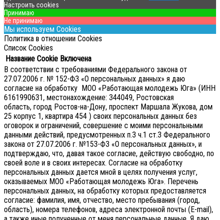
Настроить cookies
Принимаю
Не принимаю
Мы используем Cookies
Политика в отношении Cookies
Список Cookies
Название Cookie
Включена
В соответствии с требованиями Федерального закона от
27.07.2006 г. № 152-ФЗ «О персональных данных» я даю
согласие на обработку МОО «Работающая молодежь Юга» (ИНН
6161990631, местонахождение: 344049, Ростовская
область, город Ростов-на-Дону, проспект Маршала Жукова, дом
25 корпус 1, квартира 454 ) своих персональных данных без
оговорок и ограничений, совершение с моими персональными
данными действий, предусмотренных п.3 ч.1 ст.3 Федерального
закона от 27.07.2006 г. №153-ФЗ «О персональных данных», и
подтверждаю, что, давая такое согласие, действую свободно, по
своей воле и в своих интересах.
Согласие на обработку
персональных данных дается мной в целях получения услуг,
оказываемых МОО «Работающая молодежь Юга». Перечень
персональных данных, на обработку которых предоставляется
согласие: фамилия, имя, отчество, место пребывания (город,
область), номера телефонов, адреса электронной почты (E-mail),
а также иные полученные от меня персональные данные. Я даю