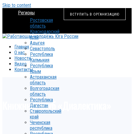
Skip to content
Регионы
ВСТУПИТЬ В ОРГАНИЗАЦИЮ
Ростовская
область
Краснодарский
край
Адыгея
Главная
Севастополь
О нас
Республика
Новости
Калмыкия
Видео
Республика
Контакты
Крым
Астраханская
область
Волгоградская
область
Республика
Книжный клуб «Диалектика»
Дагестан
Ставропольский
край
Чеченская
республика
Республика