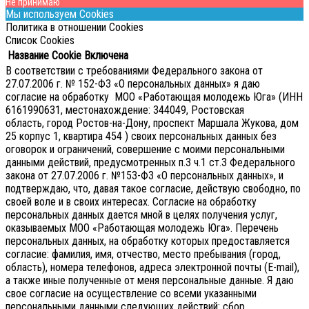
Не принимаю
Мы используем Cookies
Политика в отношении Cookies
Список Cookies
Название Cookie
Включена
В соответствии с требованиями Федерального закона от
27.07.2006 г. № 152-ФЗ «О персональных данных» я даю
согласие на обработку МОО «Работающая молодежь Юга» (ИНН
6161990631, местонахождение: 344049, Ростовская
область, город Ростов-на-Дону, проспект Маршала Жукова, дом
25 корпус 1, квартира 454 ) своих персональных данных без
оговорок и ограничений, совершение с моими персональными
данными действий, предусмотренных п.3 ч.1 ст.3 Федерального
закона от 27.07.2006 г. №153-ФЗ «О персональных данных», и
подтверждаю, что, давая такое согласие, действую свободно, по
своей воле и в своих интересах.
Согласие на обработку
персональных данных дается мной в целях получения услуг,
оказываемых МОО «Работающая молодежь Юга». Перечень
персональных данных, на обработку которых предоставляется
согласие: фамилия, имя, отчество, место пребывания (город,
область), номера телефонов, адреса электронной почты (E-mail),
а также иные полученные от меня персональные данные. Я даю
свое согласие на осуществление со всеми указанными
персональными данными следующих действий: сбор,