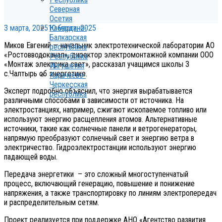
Северная
Осетия
3 марта, 2025
10 марта, 2025
Кабардино-
Балкарская
Миков Евгений — начальник электротехнической лаборатории АО
республика
«Ростовводоканал», директор электромонтажной компании ООО
Республика
«Монтаж электрика свет», рассказал учащимся школы 3
Ингушетия
с.Чалтырь об энергетике.
Карачаево-
Черкесская
Эксперт подробно объяснил, что энергия вырабатывается
республика
различными способами в зависимости от источника. На
электростанциях, например, сжигают ископаемое топливо или
используют энергию расщепления атомов. Альтернативные
источники, такие как солнечные панели и ветрогенераторы,
напрямую преобразуют солнечный свет и энергию ветра в
электричество. Гидроэлектростанции используют энергию
падающей воды.
Передача энергетики – это сложный многоступенчатый
процесс, включающий генерацию, повышение и понижение
напряжения, а также транспортировку по линиям электропередач
и распределительным сетям.
Проект реализуется при поддержке АНО «Агентство развития