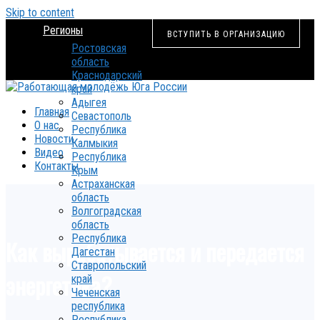
Skip to content
Регионы
ВСТУПИТЬ В ОРГАНИЗАЦИЮ
Ростовская
область
Краснодарский
край
Адыгея
Главная
Севастополь
О нас
Республика
Новости
Калмыкия
Видео
Республика
Контакты
Крым
Астраханская
область
Волгоградская
область
Республика
Как вырабатывается и передается
Дагестан
Ставропольский
энергетика?
край
Чеченская
республика
Республика