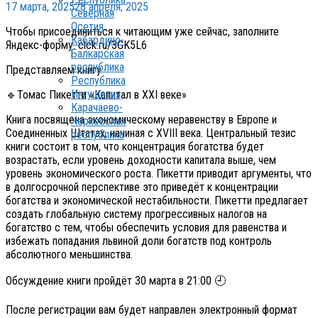
17 марта, 2025
28 апреля, 2025
Северная
Осетия
Чтобы присоединиться к читающим уже сейчас, заполните
Кабардино-
Яндекс-форму: clck.ru/3GK5L6
Балкарская
республика
Представляем книгу
Республика
Ингушетия
🔹Томас Пикетти «Капитал в XXI веке»
Карачаево-
Книга посвящена экономическому неравенству в Европе и
Черкесская
Соединенных Штатах, начиная с XVIII века. Центральный тезис
республика
книги состоит в том, что концентрация богатства будет
возрастать, если уровень доходности капитала выше, чем
уровень экономического роста. Пикетти приводит аргументы, что
в долгосрочной перспективе это приведёт к концентрации
богатства и экономической нестабильности. Пикетти предлагает
создать глобальную систему прогрессивных налогов на
богатство с тем, чтобы обеспечить условия для равенства и
избежать попадания львиной доли богатств под контроль
абсолютного меньшинства.
Обсуждение книги пройдёт 30 марта в 21:00 🕘
После регистрации вам будет направлен электронный формат