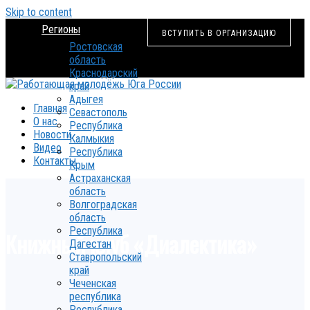
Skip to content
Регионы
ВСТУПИТЬ В ОРГАНИЗАЦИЮ
Ростовская
область
Краснодарский
край
Адыгея
Главная
Севастополь
О нас
Республика
Новости
Калмыкия
Видео
Республика
Контакты
Крым
Астраханская
область
Волгоградская
область
Республика
Книжный клуб «Диалектика»
Дагестан
Ставропольский
край
Чеченская
республика
Республика