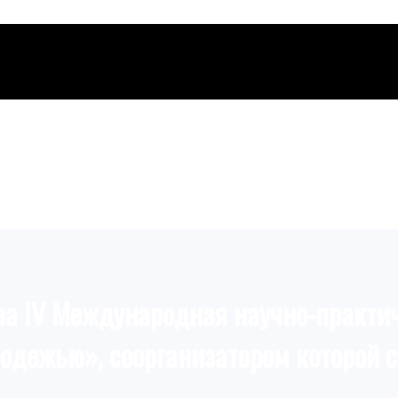
шла IV Международная научно-практи
лодежью», соорганизатором которой