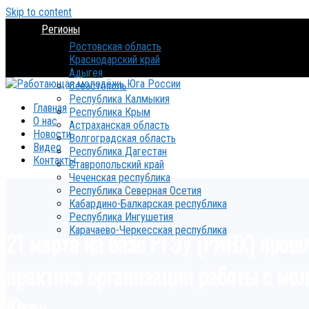
Skip to content
Регионы
Ростовская область
Краснодарский край
Адыгея
Севастополь
Республика Калмыкия
Главная
Республика Крым
О нас
Астраханская область
Новости
Волгоградская область
Видео
Республика Дагестан
Контакты
Ставропольский край
Чеченская республика
Республика Северная Осетия
Кабардино-Балкарская республика
Республика Ингушетия
Карачаево-Черкесская республика
21 марта на базе РГЭУ (РИНХ) про
практика организации работы с мо
Юга».