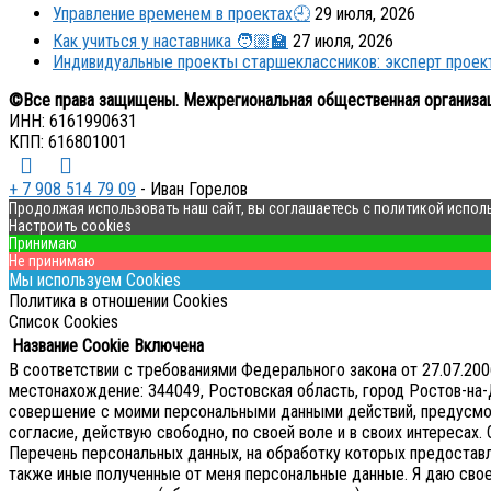
Управление временем в проектах🕘
29 июля, 2026
Как учиться у наставника 🧑🏼‍🏫
27 июля, 2026
Индивидуальные проекты старшеклассников: эксперт прое
©Все права защищены. Межрегиональная общественная организа
ИНН: 6161990631
КПП: 616801001
+ 7 908 514 79 09
- Иван Горелов
Продолжая использовать наш сайт, вы соглашаетесь с политикой испол
Настроить cookies
Принимаю
Не принимаю
Мы используем Cookies
Политика в отношении Cookies
Список Cookies
Название Cookie
Включена
В соответствии с требованиями Федерального закона от 27.07.2
местонахождение: 344049, Ростовская область, город Ростов-на-Д
совершение с моими персональными данными действий, предусмотре
согласие, действую свободно, по своей воле и в своих интересах.
Перечень персональных данных, на обработку которых предоставляе
также иные полученные от меня персональные данные. Я даю сво