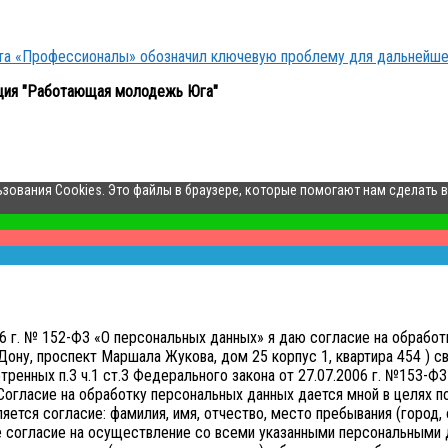
кта «Профессионалы» обозначил ключевую проблему для дальнейше
ция "Работающая молодежь Юга"
ьзования Cookies. Это файлы в браузере, которые помогают нам сделать 
006 г. № 152-ФЗ «О персональных данных» я даю согласие на обр
ону, проспект Маршала Жукова, дом 25 корпус 1, квартира 454 ) св
нных п.3 ч.1 ст.3 Федерального закона от 27.07.2006 г. №153-ФЗ 
Согласие на обработку персональных данных дается мной в целях 
тся согласие: фамилия, имя, отчество, место пребывания (город, о
е согласие на осуществление со всеми указанными персональными д