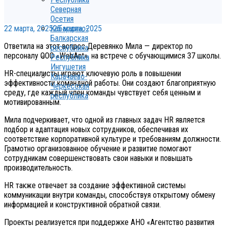
Северная
Осетия
22 марта, 2025
25 марта, 2025
Кабардино-
Балкарская
Ответила на этот вопрос Деревянко Мила — директор по
республика
персоналу ООО «WebAnt», на встрече с обучающимися 37 школы.
Республика
Ингушетия
HR-специалисты играют ключевую роль в повышении
Карачаево-
эффективности командной работы. Они создают благоприятную
Черкесская
среду, где каждый член команды чувствует себя ценным и
республика
мотивированным.
Мила подчеркивает, что одной из главных задач HR является
подбор и адаптация новых сотрудников, обеспечивая их
соответствие корпоративной культуре и требованиям должности.
Грамотно организованное обучение и развитие помогают
сотрудникам совершенствовать свои навыки и повышать
производительность.
HR также отвечает за создание эффективной системы
коммуникации внутри команды, способствуя открытому обмену
информацией и конструктивной обратной связи.
Проекты реализуется при поддержке АНО «Агентство развития