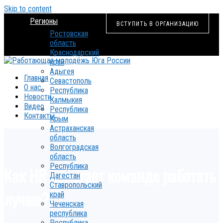
Skip to content
Регионы
ВСТУПИТЬ В ОРГАНИЗАЦИЮ
Ростовская
область
Краснодарский
край
Адыгея
Главная
Севастополь
О нас
Республика
Новости
Калмыкия
Видео
Республика
Контакты
Крым
Астраханская
область
Волгоградская
область
Республика
Как HR помогает команде работать
Дагестан
Ставропольский
лучше?
край
Чеченская
республика
Республика