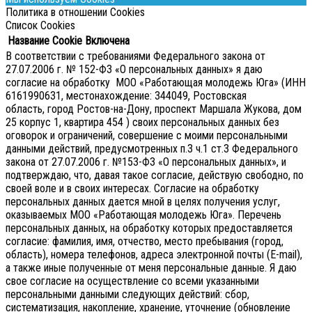
Политика в отношении Cookies
Список Cookies
Название Cookie
Включена
В соответствии с требованиями Федерального закона от
27.07.2006 г. № 152-ФЗ «О персональных данных» я даю
согласие на обработку МОО «Работающая молодежь Юга» (ИНН
6161990631, местонахождение: 344049, Ростовская
область, город Ростов-на-Дону, проспект Маршала Жукова, дом
25 корпус 1, квартира 454 ) своих персональных данных без
оговорок и ограничений, совершение с моими персональными
данными действий, предусмотренных п.3 ч.1 ст.3 Федерального
закона от 27.07.2006 г. №153-ФЗ «О персональных данных», и
подтверждаю, что, давая такое согласие, действую свободно, по
своей воле и в своих интересах.
Согласие на обработку
персональных данных дается мной в целях получения услуг,
оказываемых МОО «Работающая молодежь Юга». Перечень
персональных данных, на обработку которых предоставляется
согласие: фамилия, имя, отчество, место пребывания (город,
область), номера телефонов, адреса электронной почты (E-mail),
а также иные полученные от меня персональные данные. Я даю
свое согласие на осуществление со всеми указанными
персональными данными следующих действий: сбор,
систематизация, накопление, хранение, уточнение (обновление