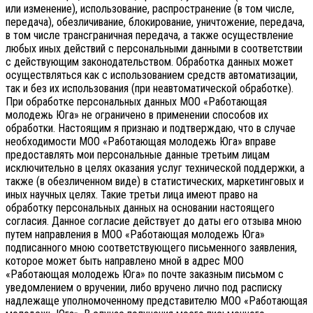
или изменение), использование, распространение (в том числе,
передача), обезличивание, блокирование, уничтожение, передача,
в том числе трансграничная передача, а также осуществление
любых иных действий с персональными данными в соответствии
с действующим законодательством.
Обработка данных может
осуществляться как с использованием средств автоматизации,
так и без их использования (при неавтоматической обработке).
При обработке персональных данных МОО «Работающая
молодежь Юга» не ограничено в применении способов их
обработки. Настоящим я признаю и подтверждаю, что в случае
необходимости МОО «Работающая молодежь Юга» вправе
предоставлять мои персональные данные третьим лицам
исключительно в целях оказания услуг технической поддержки, а
также (в обезличенном виде) в статистических, маркетинговых и
иных научных целях. Такие третьи лица имеют право на
обработку персональных данных на основании настоящего
согласия.
Данное согласие действует до даты его отзыва мною
путем направления в МОО «Работающая молодежь Юга»
подписанного мною соответствующего письменного заявления,
которое может быть направлено мной в адрес МОО
«Работающая молодежь Юга» по почте заказным письмом с
уведомлением о вручении, либо вручено лично под расписку
надлежаще уполномоченному представителю МОО «Работающая