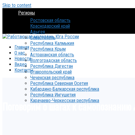
Skip to content
Регионы
Ростовская область
Краснодарский край
Адыгея
Севастополь
Республика Калмыкия
Главная
Республика Крым
О нас
Астраханская область
Новости
Волгоградская область
Видео
Республика Дагестан
Контакты
Ставропольский край
Чеченская республика
Республика Северная Осетия
Кабардино-Балкарская республика
Республика Ингушетия
Карачаево-Черкесская республика
Поговорим о шагах к самопознанию