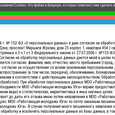
ьзования Cookies. Это файлы в браузере, которые помогают нам сделать 
006 г. № 152-ФЗ «О персональных данных» я даю согласие на обр
ону, проспект Маршала Жукова, дом 25 корпус 1, квартира 454 ) св
нных п.3 ч.1 ст.3 Федерального закона от 27.07.2006 г. №153-ФЗ 
Согласие на обработку персональных данных дается мной в целях 
тся согласие: фамилия, имя, отчество, место пребывания (город, о
е согласие на осуществление со всеми указанными персональными д
аспространение (в том числе, передача), обезличивание, блокирован
анными в соответствии с действующим законодательством.
Обработ
ой обработке). При обработке персональных данных МОО «Работающа
необходимости МОО «Работающая молодежь Юга» вправе предоставл
нном виде) в статистических, маркетинговых и иных научных целях.
твует до даты его отзыва мною путем направления в МОО «Работ
адрес МОО «Работающая молодежь Юга» по почте заказным письмом 
молодежь Юга».
В случае получения моего письменного заявления 
бработку и исключить персональные данные из базы данных, в том