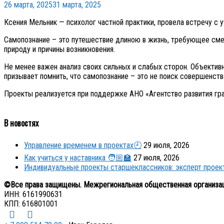
26 марта, 2025
31 марта, 2025
Ксения Мельник — психолог частной практики, провела встречу с 
Самопознание – это путешествие длиною в жизнь, требующее смело
природу и причины возникновения.
Не менее важен анализ своих сильных и слабых сторон. Объектив
призывает помнить, что самопознание – это не поиск совершенства
Проекты реализуется при поддержке АНО «Агентство развития гр
В новостях
Управление временем в проектах🕘
29 июля, 2026
Как учиться у наставника 🧑🏼‍🏫
27 июля, 2026
Индивидуальные проекты старшеклассников: эксперт прое
©Все права защищены. Межрегиональная общественная организа
ИНН: 6161990631
КПП: 616801001