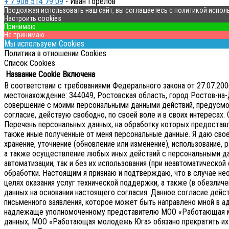
+ 7 908 514 79 09
- Иван Горелов
Продолжая использовать наш сайт, вы соглашаетесь с политикой испол
Настроить cookies
Принимаю
Не принимаю
Мы используем Cookies
Политика в отношении Cookies
Список Cookies
Название Cookie
Включена
В соответствии с требованиями Федерального закона от 27.07.2
местонахождение: 344049, Ростовская область, город Ростов-на-Д
совершение с моими персональными данными действий, предусмотре
согласие, действую свободно, по своей воле и в своих интересах.
Перечень персональных данных, на обработку которых предоставляе
также иные полученные от меня персональные данные. Я даю сво
хранение, уточнение (обновление или изменение), использование, р
а также осуществление любых иных действий с персональными д
автоматизации, так и без их использования (при неавтоматическ
обработки. Настоящим я признаю и подтверждаю, что в случае 
целях оказания услуг технической поддержки, а также (в обезличе
данных на основании настоящего согласия.
Данное согласие дейс
письменного заявления, которое может быть направлено мной в 
надлежаще уполномоченному представителю МОО «Работающая 
данных, МОО «Работающая молодежь Юга» обязано прекратить их о