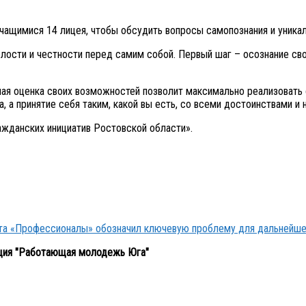
учащимися 14 лицея, чтобы обсудить вопросы самопознания и уника
сти и честности перед самим собой. Первый шаг – осознание своих
ная оценка своих возможностей позволит максимально реализовать 
, а принятие себя таким, какой вы есть, со всеми достоинствами и 
ажданских инициатив Ростовской области».
кта «Профессионалы» обозначил ключевую проблему для дальнейше
ция "Работающая молодежь Юга"