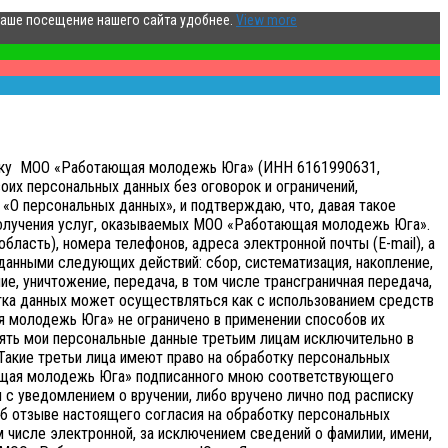
ваше посещение нашего сайта удобнее.
View more
аботку МОО «Работающая молодежь Юга» (ИНН 6161990631,
оих персональных данных без оговорок и ограничений,
«О персональных данных», и подтверждаю, что, давая такое
получения услуг, оказываемых МОО «Работающая молодежь Юга».
бласть), номера телефонов, адреса электронной почты (E-mail), а
анными следующих действий: сбор, систематизация, накопление,
ие, уничтожение, передача, в том числе трансграничная передача,
ка данных может осуществляться как с использованием средств
я молодежь Юга» не ограничено в применении способов их
ять мои персональные данные третьим лицам исключительно в
 Такие третьи лица имеют право на обработку персональных
ающая молодежь Юга» подписанного мною соответствующего
с уведомлением о вручении, либо вручено лично под расписку
об отзыве настоящего согласия на обработку персональных
 числе электронной, за исключением сведений о фамилии, имени,