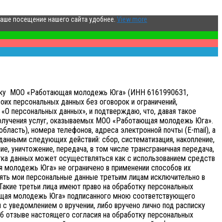
ваше посещение нашего сайта удобнее.
View more
аботку МОО «Работающая молодежь Юга» (ИНН 6161990631,
оих персональных данных без оговорок и ограничений,
«О персональных данных», и подтверждаю, что, давая такое
получения услуг, оказываемых МОО «Работающая молодежь Юга».
бласть), номера телефонов, адреса электронной почты (E-mail), а
анными следующих действий: сбор, систематизация, накопление,
ие, уничтожение, передача, в том числе трансграничная передача,
ка данных может осуществляться как с использованием средств
я молодежь Юга» не ограничено в применении способов их
ять мои персональные данные третьим лицам исключительно в
 Такие третьи лица имеют право на обработку персональных
ающая молодежь Юга» подписанного мною соответствующего
с уведомлением о вручении, либо вручено лично под расписку
об отзыве настоящего согласия на обработку персональных