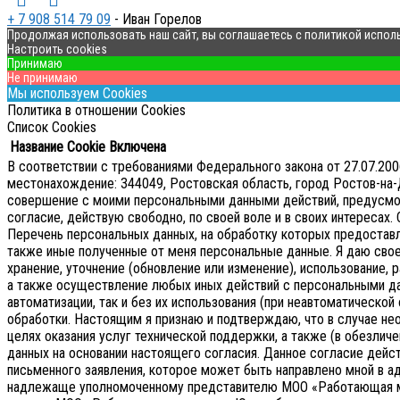
+ 7 908 514 79 09
- Иван Горелов
Продолжая использовать наш сайт, вы соглашаетесь с политикой испол
Настроить cookies
Принимаю
Не принимаю
Мы используем Cookies
Политика в отношении Cookies
Список Cookies
Название Cookie
Включена
В соответствии с требованиями Федерального закона от 27.07.2
местонахождение: 344049, Ростовская область, город Ростов-на-Д
совершение с моими персональными данными действий, предусмотре
согласие, действую свободно, по своей воле и в своих интересах.
Перечень персональных данных, на обработку которых предоставляе
также иные полученные от меня персональные данные. Я даю сво
хранение, уточнение (обновление или изменение), использование, р
а также осуществление любых иных действий с персональными д
автоматизации, так и без их использования (при неавтоматическ
обработки. Настоящим я признаю и подтверждаю, что в случае 
целях оказания услуг технической поддержки, а также (в обезличе
данных на основании настоящего согласия.
Данное согласие дейс
письменного заявления, которое может быть направлено мной в 
надлежаще уполномоченному представителю МОО «Работающая 