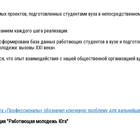
имых проектов, подготовленных студентами вуза в непосредственн
санием каждого шага реализации.
сформирована база данных работающих студентов в вузе и подгот
лодежи: вызовы XXI века».
я, что опыт взаимодействия с нашей общественной организацией вд
кта «Профессионалы» обозначил ключевую проблему для дальнейше
ция "Работающая молодежь Юга"