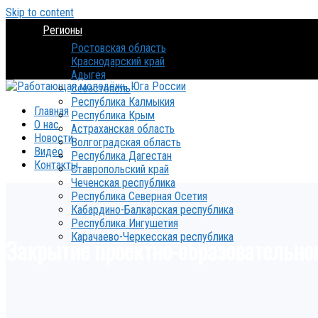
Skip to content
Регионы
Ростовская область
Краснодарский край
Адыгея
Севастополь
Республика Калмыкия
Главная
Республика Крым
О нас
Астраханская область
Новости
Волгоградская область
Видео
Республика Дагестан
Контакты
Ставропольский край
Чеченская республика
Республика Северная Осетия
Кабардино-Балкарская республика
Республика Ингушетия
Карачаево-Черкесская республика
Закрытие проектно-образовательно