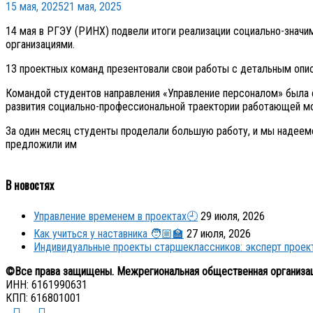
15 мая, 2025
21 мая, 2025
14 мая в РГЭУ (РИНХ) подвели итоги реализации социально-знач
организациями.
13 проектных команд презентовали свои работы с детальным опи
Командой студентов направления «Управление персоналом» была 
развития социально-профессиональной траектории работающей мо
За один месяц студенты проделали большую работу, и мы надеемс
предложили им
В новостях
Управление временем в проектах🕘
29 июля, 2026
Как учиться у наставника 🧑🏼‍🏫
27 июля, 2026
Индивидуальные проекты старшеклассников: эксперт прое
©Все права защищены. Межрегиональная общественная организа
ИНН: 6161990631
КПП: 616801001