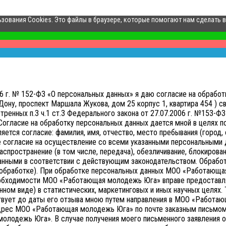
ьзования Cookies. Это файлы в браузере, которые помогают нам сделать 
006 г. № 152-ФЗ «О персональных данных» я даю согласие на обр
ону, проспект Маршала Жукова, дом 25 корпус 1, квартира 454 ) св
нных п.3 ч.1 ст.3 Федерального закона от 27.07.2006 г. №153-ФЗ 
Согласие на обработку персональных данных дается мной в целях 
тся согласие: фамилия, имя, отчество, место пребывания (город, о
е согласие на осуществление со всеми указанными персональными д
аспространение (в том числе, передача), обезличивание, блокирован
анными в соответствии с действующим законодательством.
Обработ
ой обработке). При обработке персональных данных МОО «Работающа
необходимости МОО «Работающая молодежь Юга» вправе предоставл
нном виде) в статистических, маркетинговых и иных научных целях.
твует до даты его отзыва мною путем направления в МОО «Работ
адрес МОО «Работающая молодежь Юга» по почте заказным письмом 
молодежь Юга».
В случае получения моего письменного заявления 