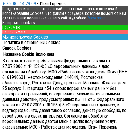
+ 7 908 514 79 09
- Иван Горелов
Продолжая использовать наш сайт, вы соглашаетесь с политикой
использования Cookies. Это файлы в браузере, которые помогают нам
сделать ваше посещение нашего сайта удобнее.
View more
Настроить cookies
Принимаю
Не принимаю
Мы используем Cookies
Политика в отношении Cookies
Список Cookies
Название Cookie
Включена
В соответствии с требованиями Федерального закона от
27.07.2006 г. № 152-ФЗ «О персональных данных» я даю
согласие на обработку МОО «Работающая молодежь Юга» (ИНН
6161990631, местонахождение: 344049, Ростовская
область, город Ростов-на-Дону, проспект Маршала Жукова, дом
25 корпус 1, квартира 454 ) своих персональных данных без
оговорок и ограничений, совершение с моими персональными
данными действий, предусмотренных п.3 ч.1 ст.3 Федерального
закона от 27.07.2006 г. №153-ФЗ «О персональных данных», и
подтверждаю, что, давая такое согласие, действую свободно, по
своей воле и в своих интересах.
Согласие на обработку
персональных данных дается мной в целях получения услуг,
оказываемых МОО «Работающая молодежь Юга». Перечень