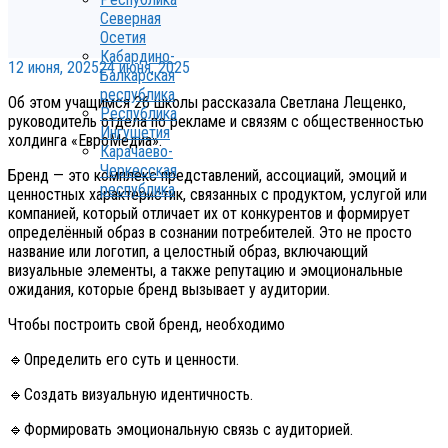
Северная
Осетия
Кабардино-
12 июня, 2025
24 июня, 2025
Балкарская
республика
Об этом учащимся 26 школы рассказала Светлана Лещенко,
Республика
руководитель отдела по рекламе и связям с общественностью
Ингушетия
холдинга «ЕвроМедиа».
Карачаево-
Черкесская
Бренд — это комплекс представлений, ассоциаций, эмоций и
республика
ценностных характеристик, связанных с продуктом, услугой или
компанией, который отличает их от конкурентов и формирует
определённый образ в сознании потребителей. Это не просто
название или логотип, а целостный образ, включающий
визуальные элементы, а также репутацию и эмоциональные
ожидания, которые бренд вызывает у аудитории.
Чтобы построить свой бренд, необходимо
🔹Определить его суть и ценности.
🔹Создать визуальную идентичность.
🔹Формировать эмоциональную связь с аудиторией.