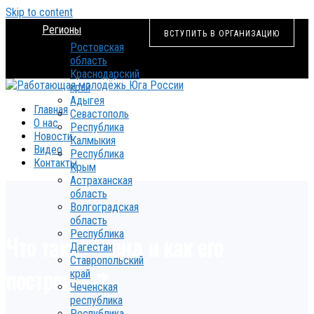
Skip to content
Регионы
ВСТУПИТЬ В ОРГАНИЗАЦИЮ
Ростовская
область
Краснодарский
край
Адыгея
Главная
Севастополь
О нас
Республика
Новости
Калмыкия
Видео
Республика
Контакты
Крым
Астраханская
область
Волгоградская
область
Республика
Что такое бренд и как его
Дагестан
Ставропольский
построить ❓
край
Чеченская
республика
Республика