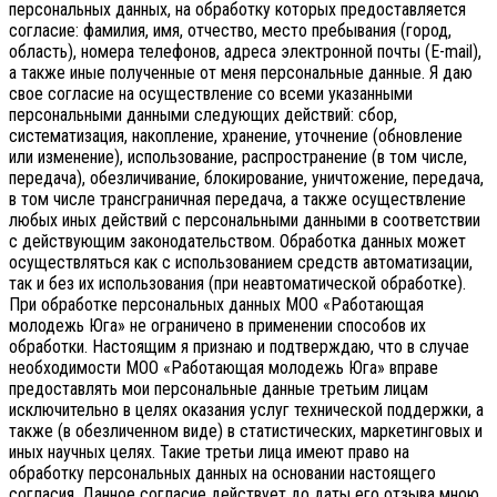
персональных данных, на обработку которых предоставляется
согласие: фамилия, имя, отчество, место пребывания (город,
область), номера телефонов, адреса электронной почты (E-mail),
а также иные полученные от меня персональные данные. Я даю
свое согласие на осуществление со всеми указанными
персональными данными следующих действий: сбор,
систематизация, накопление, хранение, уточнение (обновление
или изменение), использование, распространение (в том числе,
передача), обезличивание, блокирование, уничтожение, передача,
в том числе трансграничная передача, а также осуществление
любых иных действий с персональными данными в соответствии
с действующим законодательством.
Обработка данных может
осуществляться как с использованием средств автоматизации,
так и без их использования (при неавтоматической обработке).
При обработке персональных данных МОО «Работающая
молодежь Юга» не ограничено в применении способов их
обработки. Настоящим я признаю и подтверждаю, что в случае
необходимости МОО «Работающая молодежь Юга» вправе
предоставлять мои персональные данные третьим лицам
исключительно в целях оказания услуг технической поддержки, а
также (в обезличенном виде) в статистических, маркетинговых и
иных научных целях. Такие третьи лица имеют право на
обработку персональных данных на основании настоящего
согласия.
Данное согласие действует до даты его отзыва мною