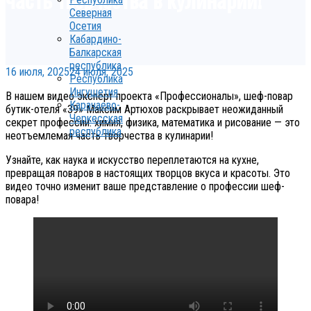
Северная
Осетия
Кабардино-
Балкарская
республика
16 июля, 2025
24 июля, 2025
Республика
Ингушетия
В нашем видео эксперт проекта «Профессионалы», шеф-повар
Карачаево-
бутик-отеля «39» Максим Артюхов раскрывает неожиданный
Черкесская
секрет профессии: химия, физика, математика и рисование — это
республика
неотъемлемая часть творчества в кулинарии!
Узнайте, как наука и искусство переплетаются на кухне,
превращая поваров в настоящих творцов вкуса и красоты. Это
видео точно изменит ваше представление о профессии шеф-
повара!