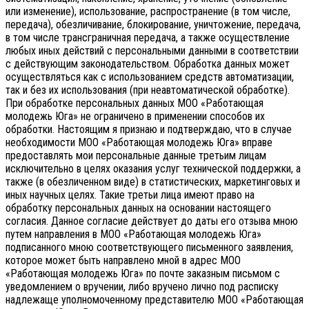
или изменение), использование, распространение (в том числе,
передача), обезличивание, блокирование, уничтожение, передача,
в том числе трансграничная передача, а также осуществление
любых иных действий с персональными данными в соответствии
с действующим законодательством.
Обработка данных может
осуществляться как с использованием средств автоматизации,
так и без их использования (при неавтоматической обработке).
При обработке персональных данных МОО «Работающая
молодежь Юга» не ограничено в применении способов их
обработки. Настоящим я признаю и подтверждаю, что в случае
необходимости МОО «Работающая молодежь Юга» вправе
предоставлять мои персональные данные третьим лицам
исключительно в целях оказания услуг технической поддержки, а
также (в обезличенном виде) в статистических, маркетинговых и
иных научных целях. Такие третьи лица имеют право на
обработку персональных данных на основании настоящего
согласия.
Данное согласие действует до даты его отзыва мною
путем направления в МОО «Работающая молодежь Юга»
подписанного мною соответствующего письменного заявления,
которое может быть направлено мной в адрес МОО
«Работающая молодежь Юга» по почте заказным письмом с
уведомлением о вручении, либо вручено лично под расписку
надлежаще уполномоченному представителю МОО «Работающая