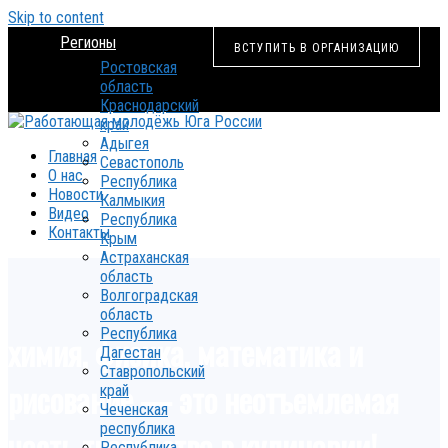
Skip to content
Регионы
ВСТУПИТЬ В ОРГАНИЗАЦИЮ
Ростовская
область
Краснодарский
край
Адыгея
Главная
Севастополь
О нас
Республика
Новости
Калмыкия
Видео
Республика
Контакты
Крым
Астраханская
область
Волгоградская
область
Республика
химия, физика, математика и
Дагестан
Ставропольский
рисование — это неотъемлемая
край
Чеченская
республика
часть творчества в кулинарии!
Республика