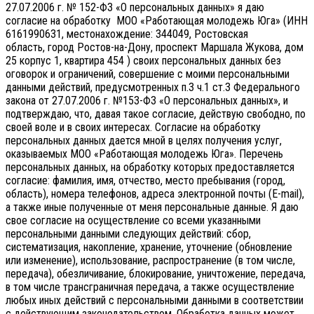
27.07.2006 г. № 152-ФЗ «О персональных данных» я даю
согласие на обработку МОО «Работающая молодежь Юга» (ИНН
6161990631, местонахождение: 344049, Ростовская
область, город Ростов-на-Дону, проспект Маршала Жукова, дом
25 корпус 1, квартира 454 ) своих персональных данных без
оговорок и ограничений, совершение с моими персональными
данными действий, предусмотренных п.3 ч.1 ст.3 Федерального
закона от 27.07.2006 г. №153-ФЗ «О персональных данных», и
подтверждаю, что, давая такое согласие, действую свободно, по
своей воле и в своих интересах.
Согласие на обработку
персональных данных дается мной в целях получения услуг,
оказываемых МОО «Работающая молодежь Юга». Перечень
персональных данных, на обработку которых предоставляется
согласие: фамилия, имя, отчество, место пребывания (город,
область), номера телефонов, адреса электронной почты (E-mail),
а также иные полученные от меня персональные данные. Я даю
свое согласие на осуществление со всеми указанными
персональными данными следующих действий: сбор,
систематизация, накопление, хранение, уточнение (обновление
или изменение), использование, распространение (в том числе,
передача), обезличивание, блокирование, уничтожение, передача,
в том числе трансграничная передача, а также осуществление
любых иных действий с персональными данными в соответствии
с действующим законодательством.
Обработка данных может