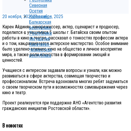
Северная
Осетия
20 ноября, 2025
24 ноября, 2025
Кабардино-
Балкарская
Карен Айдинян, кинорежиссер, актер, сценарист и продюсер,
республика
поделился с учащимися 5 школы г. Батайска своим опытом
Республика
работы в кино и театре, рассказал о тонкостях профессии актера
Ингушетия
и о том, как развивается актерское мастерство. Особое внимание
Карачаево-
было уделено влиянию кино на общество и личное восприятие
Черкесская
мира, а также роли искусства в формировании эмоций и
республика
ценностей.
Учащиеся с интересом задавали вопросы и узнали, как можно
развиваться в сфере актерства, совмещая творчество и
профессионализм. Встреча вдохновила многих ребят задуматься
о своем творческом пути и возможностях самовыражения через
кино и театр.
Проект реализуется при поддержке АНО «Агентство развития
гражданских инициатив Ростовской области».
В новостях