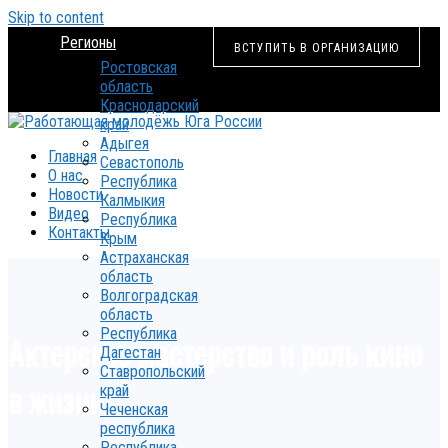
Skip to content
Регионы
ВСТУПИТЬ В ОРГАНИЗАЦИЮ
Ростовская
область
Краснодарский
край
Адыгея
Главная
Севастополь
О нас
Республика
Новости
Калмыкия
Видео
Республика
Контакты
Крым
Астраханская
область
Волгоградская
область
Республика
Актерское мастерство и роль кино
Дагестан
Ставропольский
в жизни
край
Чеченская
республика
Республика