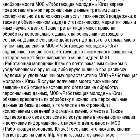
необходимости МОО «Работающая молодежь Юга» вправе
предоставлять мои персональные данные третьим лицам
исключительно в целях оказания услуг технической поддержки, а
также (в обезличенном виде) в статистических, маркетинговых и
иных научных целях. Такие третьи лица имеют право на
обработку персональных данных на основании настоящего
согласия.
Данное согласие действует до даты его отзыва мною
путем направления в МОО «Работающая молодежь Юга»
подписанного мною соответствующего письменного заявления,
которое может быть направлено мной в адрес МОО
«Работающая молодежь Юга» по почте заказным письмом с
уведомлением о вручении, либо вручено лично под расписку
надлежаще уполномоченному представителю МОО «Работающая
молодежь Юга».
В случае получения моего письменного
заявления об отзыве настоящего согласия на обработку
персональных данных, МОО «Работающая молодежь Юга»
обязано прекратить их обработку и исключить персональные
данные из базы данных, в том числе электронной, за
исключением сведений о фамилии, имени, отчества. Также
подтверждаю свое согласие на вступление в члены организации
и получение информационных писем о деятельности МОО
«Работающая молодежь Юга». Я осознаю, что нажатие кнопки
Регистрация на сайте http://rmu-russia.ru, означает мое