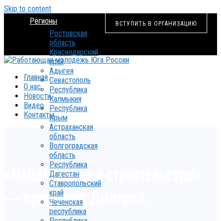
Skip to content
Регионы
ВСТУПИТЬ В ОРГАНИЗАЦИЮ
Ростовская
область
Краснодарский
край
Адыгея
Главная
Севастополь
О нас
Республика
Новости
Калмыкия
Видео
Республика
Контакты
Крым
Астраханская
область
Волгоградская
область
Республика
«Найдите себя в строительстве!»
Дагестан
Ставропольский
— призывает Дмитрий.
край
Чеченская
республика
Республика