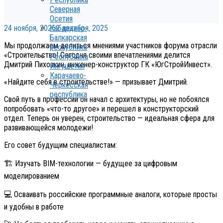
Северная
Осетия
24 ноября, 2025
2 декабря, 2025
Кабардино-
Балкарская
Мы продолжаем делиться мнениями участников форума отрасли
республика
«Строительство! Сегодня своими впечатлениями делится
Республика
Дмитрий Пиховкин, инженер-конструктор ГК «ЮгСтройИнвест».
Ингушетия
Карачаево-
«Найдите себя в строительстве!» — призывает Дмитрий.
Черкесская
республика
Свой путь в профессии он начал с архитектуры, но не побоялся
попробовать «что-то другое» и перешел в конструкторский
отдел. Теперь он уверен, строительство — идеальная сфера для
развивающейся молодежи!
Его совет будущим специалистам:
🏗 Изучать BIM-технологии — будущее за цифровым
моделированием
💻 Осваивать российские программные аналоги, которые просты
и удобны в работе