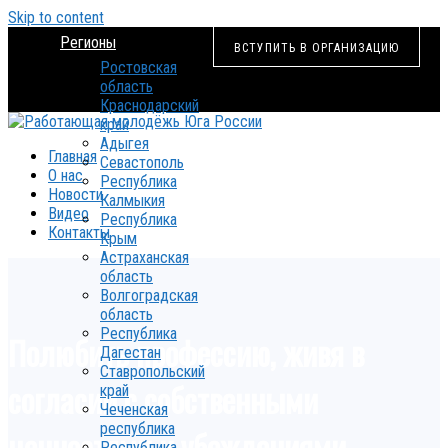
Skip to content
Регионы
ВСТУПИТЬ В ОРГАНИЗАЦИЮ
Ростовская
область
Краснодарский
край
Адыгея
Главная
Севастополь
О нас
Республика
Новости
Калмыкия
Видео
Республика
Контакты
Крым
Астраханская
область
Волгоградская
область
Республика
Полюбить профессию, живя в
Дагестан
Ставропольский
согласии с собственными
край
Чеченская
республика
ценностями и убеждениями
Республика