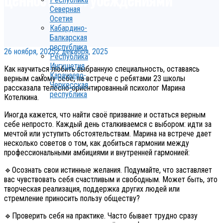
Северная
Осетия
Кабардино-
Балкарская
республика
26 ноября, 2025
2 декабря, 2025
Республика
Ингушетия
Как научиться любить выбранную специальность, оставаясь
Карачаево-
верным самому себе, на встрече с ребятами 23 школы
Черкесская
рассказала телесно-ориентированный психолог Марина
республика
Котелкина.
Иногда кажется, что найти своё призвание и остаться верным
себе непросто. Каждый день сталкиваемся с выбором: идти за
мечтой или уступить обстоятельствам. Марина на встрече дает
несколько советов о том, как добиться гармонии между
профессиональными амбициями и внутренней гармонией:
🔹Осознать свои истинные желания. Подумайте, что заставляет
вас чувствовать себя счастливым и свободным. Может быть, это
творческая реализация, поддержка других людей или
стремление приносить пользу обществу?
🔹Проверить себя на практике. Часто бывает трудно сразу