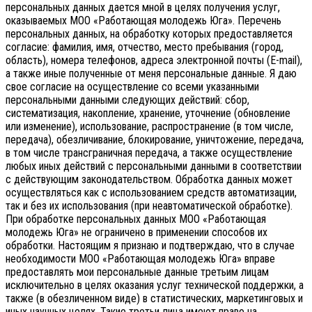
персональных данных дается мной в целях получения услуг,
оказываемых МОО «Работающая молодежь Юга». Перечень
персональных данных, на обработку которых предоставляется
согласие: фамилия, имя, отчество, место пребывания (город,
область), номера телефонов, адреса электронной почты (E-mail),
а также иные полученные от меня персональные данные. Я даю
свое согласие на осуществление со всеми указанными
персональными данными следующих действий: сбор,
систематизация, накопление, хранение, уточнение (обновление
или изменение), использование, распространение (в том числе,
передача), обезличивание, блокирование, уничтожение, передача,
в том числе трансграничная передача, а также осуществление
любых иных действий с персональными данными в соответствии
с действующим законодательством.
Обработка данных может
осуществляться как с использованием средств автоматизации,
так и без их использования (при неавтоматической обработке).
При обработке персональных данных МОО «Работающая
молодежь Юга» не ограничено в применении способов их
обработки. Настоящим я признаю и подтверждаю, что в случае
необходимости МОО «Работающая молодежь Юга» вправе
предоставлять мои персональные данные третьим лицам
исключительно в целях оказания услуг технической поддержки, а
также (в обезличенном виде) в статистических, маркетинговых и
иных научных целях. Такие третьи лица имеют право на