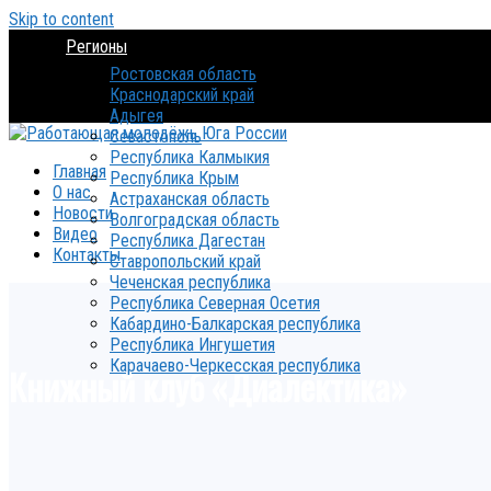
Skip to content
Регионы
Ростовская область
Краснодарский край
Адыгея
Севастополь
Республика Калмыкия
Главная
Республика Крым
О нас
Астраханская область
Новости
Волгоградская область
Видео
Республика Дагестан
Контакты
Ставропольский край
Чеченская республика
Республика Северная Осетия
Кабардино-Балкарская республика
Республика Ингушетия
Карачаево-Черкесская республика
Книжный клуб «Диалектика»