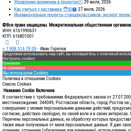
Управление временем в проектах🕘
29 июля, 2026
Как учиться у наставника 🧑🏼‍🏫
27 июля, 2026
Индивидуальные проекты старшеклассников: эксперт прое
©Все права защищены. Межрегиональная общественная организа
ИНН: 6161990631
КПП: 616801001
+ 7 908 514 79 09
- Иван Горелов
Продолжая использовать наш сайт, вы соглашаетесь с политикой испол
Настроить cookies
Принимаю
Не принимаю
Мы используем Cookies
Политика в отношении Cookies
Список Cookies
Название Cookie
Включена
В соответствии с требованиями Федерального закона от 27.07.2
местонахождение: 344049, Ростовская область, город Ростов-на-Д
совершение с моими персональными данными действий, предусмотре
согласие, действую свободно, по своей воле и в своих интересах.
Перечень персональных данных, на обработку которых предоставляе
также иные полученные от меня персональные данные. Я даю сво
хранение, уточнение (обновление или изменение), использование, р