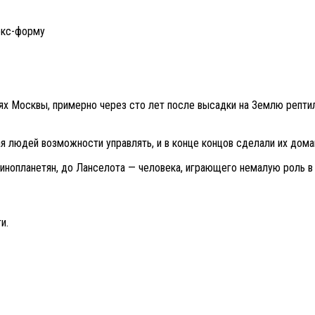
декс-форму
ях Москвы, примерно через сто лет после высадки на Землю рептил
ая людей возможности управлять, и в конце концов сделали их д
 инопланетян, до Ланселота — человека, играющего немалую роль 
ги.