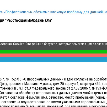
кта «Профессионалы» обозначил ключевую проблему для дальнейше
ция "Работающая молодежь Юга"
ьзования Cookies. Это файлы в браузере, которые помогают нам сделать 
006 г. № 152-ФЗ «О персональных данных» я даю согласие на обр
ону, проспект Маршала Жукова, дом 25 корпус 1, квартира 454 ) св
нных п.3 ч.1 ст.3 Федерального закона от 27.07.2006 г. №153-ФЗ 
Согласие на обработку персональных данных дается мной в целях 
тся согласие: фамилия, имя, отчество, место пребывания (город, о
е согласие на осуществление со всеми указанными персональными д
аспространение (в том числе, передача), обезличивание, блокирован