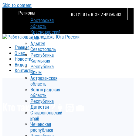
Skip to content
Регионы
ВСТУПИТЬ В ОРГАНИЗАЦИЮ
Ростовская
область
Краснодарский
край
Адыгея
Главная
Севастополь
О нас
Республика
Новости
Калмыкия
Видео
Республика
Контакты
Крым
Астраханская
область
Волгоградская
область
Республика
Кто такой HR?👩🏻‍💼
Дагестан
Ставропольский
край
Чеченская
республика
Республика