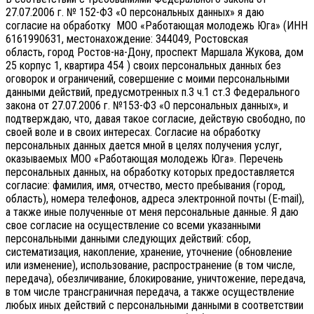
27.07.2006 г. № 152-ФЗ «О персональных данных» я даю
согласие на обработку МОО «Работающая молодежь Юга» (ИНН
6161990631, местонахождение: 344049, Ростовская
область, город Ростов-на-Дону, проспект Маршала Жукова, дом
25 корпус 1, квартира 454 ) своих персональных данных без
оговорок и ограничений, совершение с моими персональными
данными действий, предусмотренных п.3 ч.1 ст.3 Федерального
закона от 27.07.2006 г. №153-ФЗ «О персональных данных», и
подтверждаю, что, давая такое согласие, действую свободно, по
своей воле и в своих интересах.
Согласие на обработку
персональных данных дается мной в целях получения услуг,
оказываемых МОО «Работающая молодежь Юга». Перечень
персональных данных, на обработку которых предоставляется
согласие: фамилия, имя, отчество, место пребывания (город,
область), номера телефонов, адреса электронной почты (E-mail),
а также иные полученные от меня персональные данные. Я даю
свое согласие на осуществление со всеми указанными
персональными данными следующих действий: сбор,
систематизация, накопление, хранение, уточнение (обновление
или изменение), использование, распространение (в том числе,
передача), обезличивание, блокирование, уничтожение, передача,
в том числе трансграничная передача, а также осуществление
любых иных действий с персональными данными в соответствии