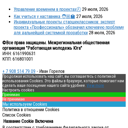
Управление временем в проектах🕘
29 июля, 2026
Как учиться у наставника 🧑🏼‍🏫
27 июля, 2026
Индивидуальные проекты старшеклассников: эксперт
проекта «Профессионалы» обозначил ключевую проблему
для дальнейшей системной проработки
28 июля, 2026
©Все права защищены. Межрегиональная общественная
организация "Работающая молодежь Юга"
ИНН: 6161990631
КПП: 616801001
+ 7 908 514 79 09
- Иван Горелов
Продолжая использовать наш сайт, вы соглашаетесь с политикой
использования Cookies. Это файлы в браузере, которые помогают нам
сделать ваше посещение нашего сайта удобнее.
View more
Настроить cookies
Принимаю
Не принимаю
Мы используем Cookies
Политика в отношении Cookies
Список Cookies
Название Cookie
Включена
В соответствии с требованиями Федерального закона от