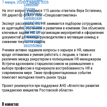
7 января, 2026
13 января, 2026
Северная
Осетия
На этот вопрос учащимся 115 школы ответила Вера Остапенко,
Кабардино-
HR-директор ФГАНУ НИИ «Спецвузавтоматика».
Балкарская
республика
Эксперт рассказала, что HR занимается подбором сотрудников,
Республика
их адаптацией, обучением и развитием в компании. Она объяснила
Ингушетия
ключевые задачи HR: от организации мероприятий и оформления
Карачаево-
документов до помощи руководителям в мотивации команд и
Черкесская
снижении текучести кадров.
республика
Ученики активно задавали вопросы о карьере в HR, навыках
вроде оптимизма и умения работать с людьми, а также о
различиях между рекрутером и полноценным HR-менеджером.
Встреча вдохновила старшеклассников на размышления о
выборе профессии и подчеркнула востребованность HR в
современном мире. Такие профориентационные события
помогают молодежи понять рынок труда.
Проект реализуется при поддержке АНО «Агентство развития
гражданских инициатив Ростовской области».
В новостях