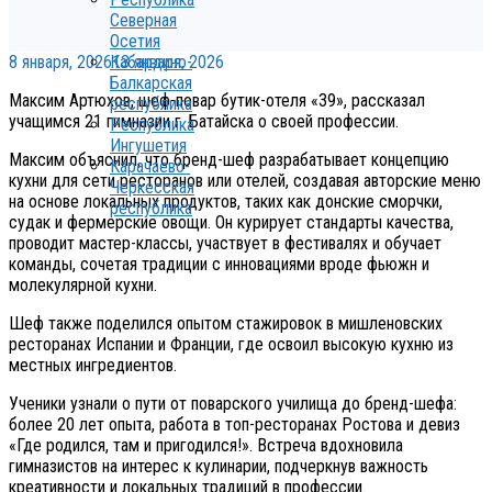
Северная
Осетия
8 января, 2026
13 января, 2026
Кабардино-
Балкарская
Максим Артюхов, шеф-повар бутик-отеля «39», рассказал
республика
учащимся 21 гимназии г. Батайска о своей профессии.
Республика
Ингушетия
Максим объяснил, что бренд-шеф разрабатывает концепцию
Карачаево-
кухни для сети ресторанов или отелей, создавая авторские меню
Черкесская
на основе локальных продуктов, таких как донские сморчки,
республика
судак и фермерские овощи. Он курирует стандарты качества,
проводит мастер-классы, участвует в фестивалях и обучает
команды, сочетая традиции с инновациями вроде фьюжн и
молекулярной кухни.
Шеф также поделился опытом стажировок в мишленовских
ресторанах Испании и Франции, где освоил высокую кухню из
местных ингредиентов.
Ученики узнали о пути от поварского училища до бренд-шефа:
более 20 лет опыта, работа в топ-ресторанах Ростова и девиз
«Где родился, там и пригодился!». Встреча вдохновила
гимназистов на интерес к кулинарии, подчеркнув важность
креативности и локальных традиций в профессии.