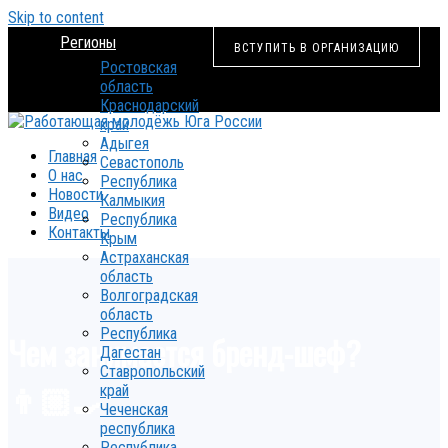
Skip to content
Регионы
ВСТУПИТЬ В ОРГАНИЗАЦИЮ
Ростовская
область
Краснодарский
край
Адыгея
Главная
Севастополь
О нас
Республика
Новости
Калмыкия
Видео
Республика
Контакты
Крым
Астраханская
область
Волгоградская
область
Республика
Чем занимается бренд-шеф?
Дагестан
Ставропольский
👨🏼‍🍳
край
Чеченская
республика
Республика