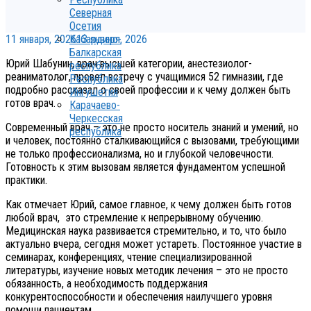
Северная
Осетия
11 января, 2026
13 января, 2026
Кабардино-
Балкарская
Юрий Шабунин, врач высшей категории, анестезиолог-
республика
реаниматолог, провел встречу с учащимися 52 гимназии, где
Республика
подробно рассказал о своей профессии и к чему должен быть
Ингушетия
готов врач.
Карачаево-
Черкесская
Современный врач – это не просто носитель знаний и умений, но
республика
и человек, постоянно сталкивающийся с вызовами, требующими
не только профессионализма, но и глубокой человечности.
Готовность к этим вызовам является фундаментом успешной
практики.
Как отмечает Юрий, самое главное, к чему должен быть готов
любой врач, это стремление к непрерывному обучению.
Медицинская наука развивается стремительно, и то, что было
актуально вчера, сегодня может устареть. Постоянное участие в
семинарах, конференциях, чтение специализированной
литературы, изучение новых методик лечения – это не просто
обязанность, а необходимость поддержания
конкурентоспособности и обеспечения наилучшего уровня
помощи пациентам.