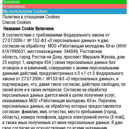
Принимаю
Не принимаю
Мы используем Cookies
Политика в отношении Cookies
Список Cookies
Название Cookie
Включена
В соответствии с требованиями Федерального закона от
27.07.2006 г. № 152-ФЗ «О персональных данных» я даю
согласие на обработку МОО «Работающая молодежь Юга» (ИНН
6161990631, местонахождение: 344049, Ростовская
область, город Ростов-на-Дону, проспект Маршала Жукова, дом
25 корпус 1, квартира 454 ) своих персональных данных без
оговорок и ограничений, совершение с моими персональными
данными действий, предусмотренных п.3 ч.1 ст.3 Федерального
закона от 27.07.2006 г. №153-ФЗ «О персональных данных», и
подтверждаю, что, давая такое согласие, действую свободно, по
своей воле и в своих интересах.
Согласие на обработку
персональных данных дается мной в целях получения услуг,
оказываемых МОО «Работающая молодежь Юга». Перечень
персональных данных, на обработку которых предоставляется
согласие: фамилия, имя, отчество, место пребывания (город,
область), номера телефонов, адреса электронной почты (E-mail),
а также иные полученные от меня персональные данные. Я даю
свое согласие на осуществление со всеми указанными