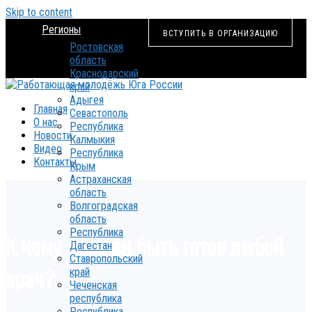
Skip to content
Регионы
ВСТУПИТЬ В ОРГАНИЗАЦИЮ
Ростовская
область
Краснодарский
край
Адыгея
Главная
Севастополь
О нас
Республика
Новости
Калмыкия
Видео
Республика
Контакты
Крым
Астраханская
область
Волгоградская
область
Республика
К чему должен быть готов любой
Дагестан
Ставропольский
врач?
край
Чеченская
республика
Республика