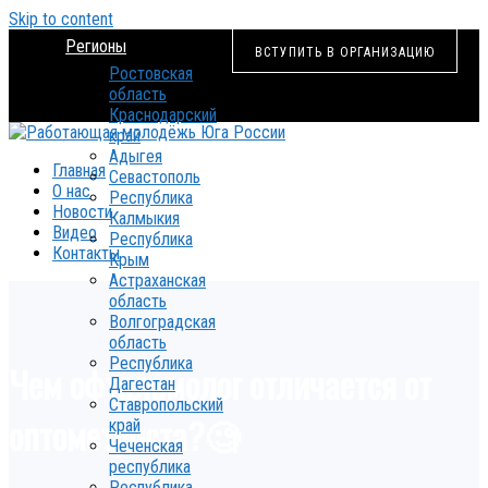
Skip to content
Регионы
ВСТУПИТЬ В ОРГАНИЗАЦИЮ
Ростовская
область
Краснодарский
край
Адыгея
Главная
Севастополь
О нас
Республика
Новости
Калмыкия
Видео
Республика
Контакты
Крым
Астраханская
область
Волгоградская
область
Республика
Чем офтальмолог отличается от
Дагестан
Ставропольский
оптометриста?🧐
край
Чеченская
республика
Республика