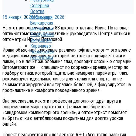
Северная
Осетия
15 января, 2026
15 января, 2026
Кабардино-
Балкарская
На этот вопрос учащимся 83 школы ответила Ирина Потапова,
республика
оптик-оптометрист, основатель и руководитель Центра оптики и
Республика
оптометрии Ирины Потаповой.
Ингушетия
Карачаево-
Ирина объяснила ключевые различия: офтальмолог — это врач с
Черкесская
медицинским дипломом, который не только подбирает очки и
республика
линзы, но и лечит заболевания глаз, проводит сложные операции.
Оптометрист же — специалист по коррекции зрения, мастер по
подбору оптики, который тщательно измеряет параметры глаз,
рекомендует идеальные линзы для чтения или спорта, но не
занимается хирургией или терапией болезней, а фокусируется на
профилактике и комфорте повседневного зрения.
Она рассказала, как эти профессии дополняют друг друга в
современном мире гаджетов: офтальмолог борется с
«синдромом компьютерного зрения», а оптометрист помогает
выбрать очки с антибликовым покрытием для долгих уроков
онлайн.
Проект реализуется при поддержке АНО «Агентство развития