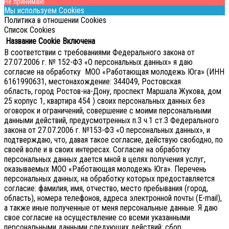
Не принимаю
Мы используем Cookies
Политика в отношении Cookies
Список Cookies
Название Cookie
Включена
В соответствии с требованиями Федерального закона от
27.07.2006 г. № 152-ФЗ «О персональных данных» я даю
согласие на обработку МОО «Работающая молодежь Юга» (ИНН
6161990631, местонахождение: 344049, Ростовская
область, город Ростов-на-Дону, проспект Маршала Жукова, дом
25 корпус 1, квартира 454 ) своих персональных данных без
оговорок и ограничений, совершение с моими персональными
данными действий, предусмотренных п.3 ч.1 ст.3 Федерального
закона от 27.07.2006 г. №153-ФЗ «О персональных данных», и
подтверждаю, что, давая такое согласие, действую свободно, по
своей воле и в своих интересах.
Согласие на обработку
персональных данных дается мной в целях получения услуг,
оказываемых МОО «Работающая молодежь Юга». Перечень
персональных данных, на обработку которых предоставляется
согласие: фамилия, имя, отчество, место пребывания (город,
область), номера телефонов, адреса электронной почты (E-mail),
а также иные полученные от меня персональные данные. Я даю
свое согласие на осуществление со всеми указанными
персональными данными следующих действий: сбор,