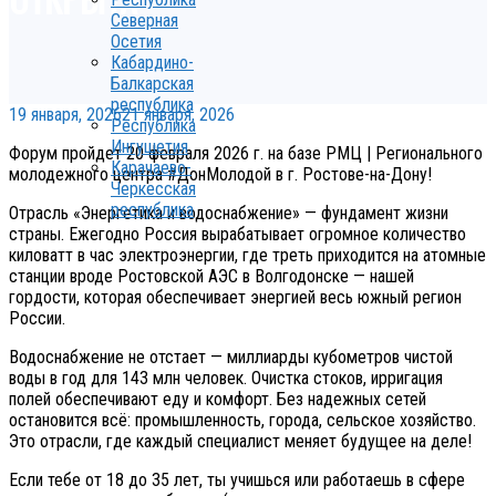
Северная
Осетия
Кабардино-
Балкарская
республика
19 января, 2026
21 января, 2026
Республика
Ингушетия
Форум пройдет 20 февраля 2026 г. на базе РМЦ | Регионального
Карачаево-
молодежного центра #ДонМолодой в г. Ростове-на-Дону!
Черкесская
республика
Отрасль «Энергетика и водоснабжение» — фундамент жизни
страны. Ежегодно Россия вырабатывает огромное количество
киловатт в час электроэнергии, где треть приходится на атомные
станции вроде Ростовской АЭС в Волгодонске — нашей
гордости, которая обеспечивает энергией весь южный регион
России.
Водоснабжение не отстает — миллиарды кубометров чистой
воды в год для 143 млн человек. Очистка стоков, ирригация
полей обеспечивают еду и комфорт. Без надежных сетей
остановится всё: промышленность, города, сельское хозяйство.
Это отрасли, где каждый специалист меняет будущее на деле!
Если тебе от 18 до 35 лет, ты учишься или работаешь в сфере