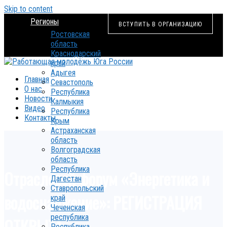
Skip to content
Регионы
ВСТУПИТЬ В ОРГАНИЗАЦИЮ
Ростовская
область
Краснодарский
край
Адыгея
Главная
Севастополь
О нас
Республика
Новости
Калмыкия
Видео
Республика
Контакты
Крым
Астраханская
область
Волгоградская
область
Республика
Отраслевой форум «Энергетика и
Дагестан
Ставропольский
водоснабжение»: РЕГИСТРАЦИЯ
край
Чеченская
республика
ОТКРЫТА
Республика