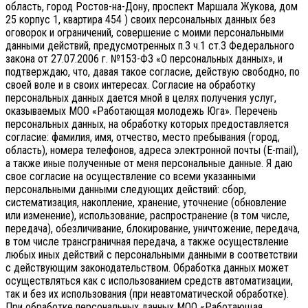
область, город Ростов-на-Дону, проспект Маршала Жукова, дом
25 корпус 1, квартира 454 ) своих персональных данных без
оговорок и ограничений, совершение с моими персональными
данными действий, предусмотренных п.3 ч.1 ст.3 Федерального
закона от 27.07.2006 г. №153-ФЗ «О персональных данных», и
подтверждаю, что, давая такое согласие, действую свободно, по
своей воле и в своих интересах.
Согласие на обработку
персональных данных дается мной в целях получения услуг,
оказываемых МОО «Работающая молодежь Юга». Перечень
персональных данных, на обработку которых предоставляется
согласие: фамилия, имя, отчество, место пребывания (город,
область), номера телефонов, адреса электронной почты (E-mail),
а также иные полученные от меня персональные данные. Я даю
свое согласие на осуществление со всеми указанными
персональными данными следующих действий: сбор,
систематизация, накопление, хранение, уточнение (обновление
или изменение), использование, распространение (в том числе,
передача), обезличивание, блокирование, уничтожение, передача,
в том числе трансграничная передача, а также осуществление
любых иных действий с персональными данными в соответствии
с действующим законодательством.
Обработка данных может
осуществляться как с использованием средств автоматизации,
так и без их использования (при неавтоматической обработке).
При обработке персональных данных МОО «Работающая