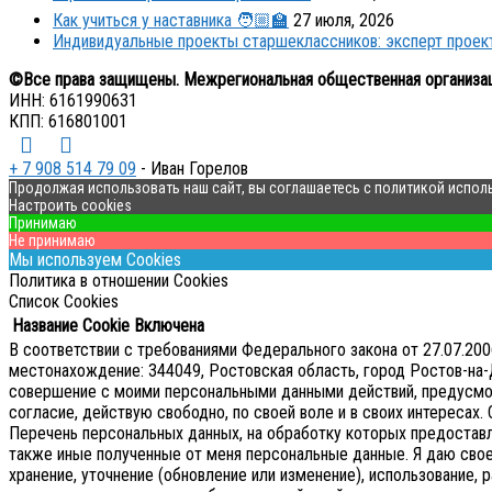
Как учиться у наставника 🧑🏼‍🏫
27 июля, 2026
Индивидуальные проекты старшеклассников: эксперт прое
©Все права защищены. Межрегиональная общественная организа
ИНН: 6161990631
КПП: 616801001
+ 7 908 514 79 09
- Иван Горелов
Продолжая использовать наш сайт, вы соглашаетесь с политикой испол
Настроить cookies
Принимаю
Не принимаю
Мы используем Cookies
Политика в отношении Cookies
Список Cookies
Название Cookie
Включена
В соответствии с требованиями Федерального закона от 27.07.2
местонахождение: 344049, Ростовская область, город Ростов-на-Д
совершение с моими персональными данными действий, предусмотре
согласие, действую свободно, по своей воле и в своих интересах.
Перечень персональных данных, на обработку которых предоставляе
также иные полученные от меня персональные данные. Я даю сво
хранение, уточнение (обновление или изменение), использование, р