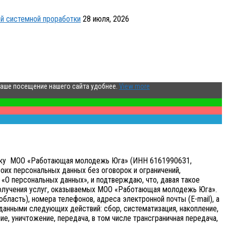
й системной проработки
28 июля, 2026
ваше посещение нашего сайта удобнее.
View more
аботку МОО «Работающая молодежь Юга» (ИНН 6161990631,
оих персональных данных без оговорок и ограничений,
«О персональных данных», и подтверждаю, что, давая такое
получения услуг, оказываемых МОО «Работающая молодежь Юга».
бласть), номера телефонов, адреса электронной почты (E-mail), а
анными следующих действий: сбор, систематизация, накопление,
ие, уничтожение, передача, в том числе трансграничная передача,