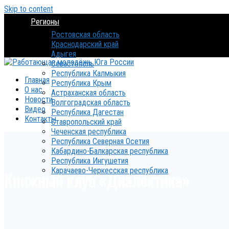
Skip to content
Регионы
Ростовская область
Краснодарский край
Адыгея
Севастополь
Республика Калмыкия
Главная
Республика Крым
О нас
Астраханская область
Новости
Волгоградская область
Видео
Республика Дагестан
Контакты
Ставропольский край
Чеченская республика
Республика Северная Осетия
Кабардино-Балкарская республика
Республика Ингушетия
Карачаево-Черкесская республика
Книжный клуб «Диалектика»