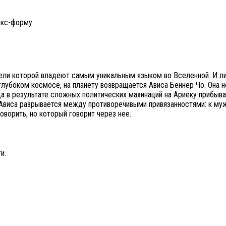
декс-форму
ели которой владеют самым уникальным языком во Вселенной. И л
лубоком космосе, на планету возвращается Ависа Беннер Чо. Она н
гда в результате сложных политических махинаций на Ариеку прибыв
 Ависа разрывается между противоречивыми привязанностями: к муж
оворить, но который говорит через нее.
ги.