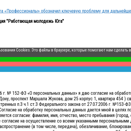
кта «Профессионалы» обозначил ключевую проблему для дальнейше
ция "Работающая молодежь Юга"
ьзования Cookies. Это файлы в браузере, которые помогают нам сделать 
006 г. № 152-ФЗ «О персональных данных» я даю согласие на обр
ону, проспект Маршала Жукова, дом 25 корпус 1, квартира 454 ) св
нных п.3 ч.1 ст.3 Федерального закона от 27.07.2006 г. №153-ФЗ 
Согласие на обработку персональных данных дается мной в целях 
тся согласие: фамилия, имя, отчество, место пребывания (город, о
е согласие на осуществление со всеми указанными персональными д
аспространение (в том числе, передача), обезличивание, блокирован