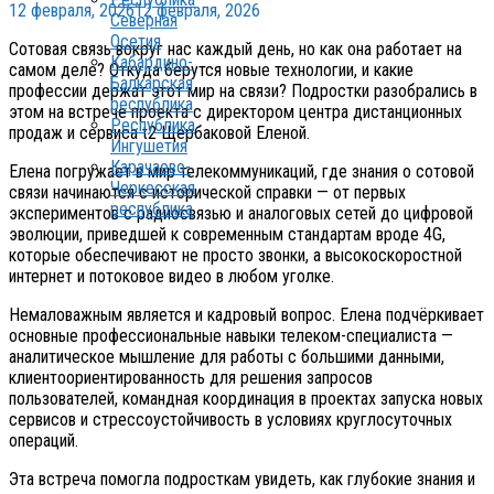
12 февраля, 2026
12 февраля, 2026
Северная
Осетия
Сотовая связь вокруг нас каждый день, но как она работает на
Кабардино-
самом деле? Откуда берутся новые технологии, и какие
Балкарская
профессии держат этот мир на связи? Подростки разобрались в
республика
этом на встрече проекта с директором центра дистанционных
Республика
продаж и сервиса t2 Щербаковой Еленой.
Ингушетия
Карачаево-
Елена погружает в мир телекоммуникаций, где знания о сотовой
Черкесская
связи начинаются с исторической справки — от первых
республика
экспериментов с радиосвязью и аналоговых сетей до цифровой
эволюции, приведшей к современным стандартам вроде 4G,
которые обеспечивают не просто звонки, а высокоскоростной
интернет и потоковое видео в любом уголке.
Немаловажным является и кадровый вопрос. Елена подчёркивает
основные профессиональные навыки телеком-специалиста —
аналитическое мышление для работы с большими данными,
клиентоориентированность для решения запросов
пользователей, командная координация в проектах запуска новых
сервисов и стрессоустойчивость в условиях круглосуточных
операций.
Эта встреча помогла подросткам увидеть, как глубокие знания и