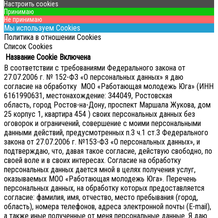
Настроить cookies
Принимаю
Не принимаю
Мы используем Cookies
Политика в отношении Cookies
Список Cookies
Название Cookie
Включена
В соответствии с требованиями Федерального закона от
27.07.2006 г. № 152-ФЗ «О персональных данных» я даю
согласие на обработку МОО «Работающая молодежь Юга» (ИНН
6161990631, местонахождение: 344049, Ростовская
область, город Ростов-на-Дону, проспект Маршала Жукова, дом
25 корпус 1, квартира 454 ) своих персональных данных без
оговорок и ограничений, совершение с моими персональными
данными действий, предусмотренных п.3 ч.1 ст.3 Федерального
закона от 27.07.2006 г. №153-ФЗ «О персональных данных», и
подтверждаю, что, давая такое согласие, действую свободно, по
своей воле и в своих интересах.
Согласие на обработку
персональных данных дается мной в целях получения услуг,
оказываемых МОО «Работающая молодежь Юга». Перечень
персональных данных, на обработку которых предоставляется
согласие: фамилия, имя, отчество, место пребывания (город,
область), номера телефонов, адреса электронной почты (E-mail),
а также иные полученные от меня персональные данные. Я даю