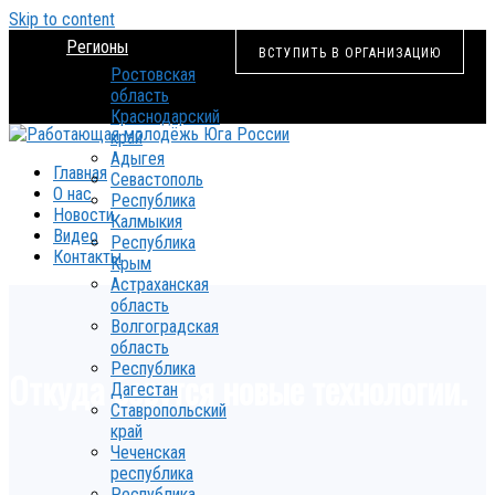
Skip to content
Регионы
ВСТУПИТЬ В ОРГАНИЗАЦИЮ
Ростовская
область
Краснодарский
край
Адыгея
Главная
Севастополь
О нас
Республика
Новости
Калмыкия
Видео
Республика
Контакты
Крым
Астраханская
область
Волгоградская
область
Республика
Откуда берутся новые технологии.
Дагестан
Ставропольский
край
Чеченская
республика
Республика