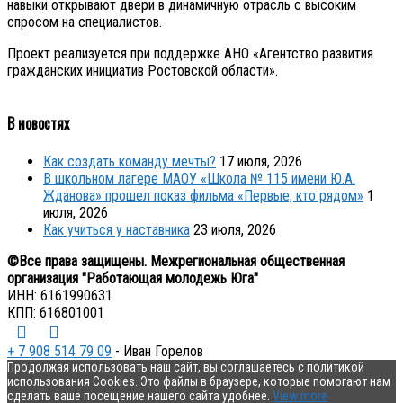
навыки открывают двери в динамичную отрасль с высоким
спросом на специалистов.
Проект реализуется при поддержке АНО «Агентство развития
гражданских инициатив Ростовской области».
В новостях
Как создать команду мечты?
17 июля, 2026
В школьном лагере МАОУ «Школа № 115 имени Ю.А.
Жданова» прошел показ фильма «Первые, кто рядом»
1
июля, 2026
Как учиться у наставника
23 июля, 2026
©Все права защищены. Межрегиональная общественная
организация "Работающая молодежь Юга"
ИНН: 6161990631
КПП: 616801001
+ 7 908 514 79 09
- Иван Горелов
Продолжая использовать наш сайт, вы соглашаетесь с политикой
использования Cookies. Это файлы в браузере, которые помогают нам
сделать ваше посещение нашего сайта удобнее.
View more