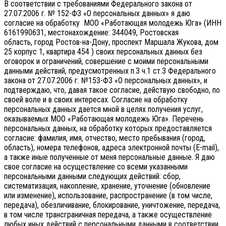
В соответствии с требованиями Федерального закона от
27.07.2006 г. № 152-ФЗ «О персональных данных» я даю
согласие на обработку МОО «Работающая молодежь Юга» (ИНН
6161990631, местонахождение: 344049, Ростовская
область, город Ростов-на-Дону, проспект Маршала Жукова, дом
25 корпус 1, квартира 454 ) своих персональных данных без
оговорок и ограничений, совершение с моими персональными
данными действий, предусмотренных п.3 ч.1 ст.3 Федерального
закона от 27.07.2006 г. №153-ФЗ «О персональных данных», и
подтверждаю, что, давая такое согласие, действую свободно, по
своей воле и в своих интересах.
Согласие на обработку
персональных данных дается мной в целях получения услуг,
оказываемых МОО «Работающая молодежь Юга». Перечень
персональных данных, на обработку которых предоставляется
согласие: фамилия, имя, отчество, место пребывания (город,
область), номера телефонов, адреса электронной почты (E-mail),
а также иные полученные от меня персональные данные. Я даю
свое согласие на осуществление со всеми указанными
персональными данными следующих действий: сбор,
систематизация, накопление, хранение, уточнение (обновление
или изменение), использование, распространение (в том числе,
передача), обезличивание, блокирование, уничтожение, передача,
в том числе трансграничная передача, а также осуществление
любых иных действий с персональными данными в соответствии