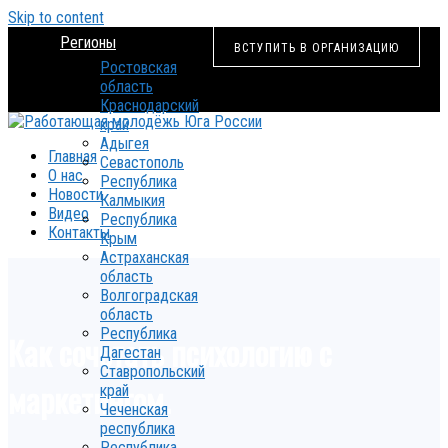
Skip to content
Регионы
ВСТУПИТЬ В ОРГАНИЗАЦИЮ
Ростовская
область
Краснодарский
край
Адыгея
Главная
Севастополь
О нас
Республика
Новости
Калмыкия
Видео
Республика
Контакты
Крым
Астраханская
область
Волгоградская
область
Республика
Как сочетать психологию с
Дагестан
Ставропольский
маркетингом.
край
Чеченская
республика
Республика