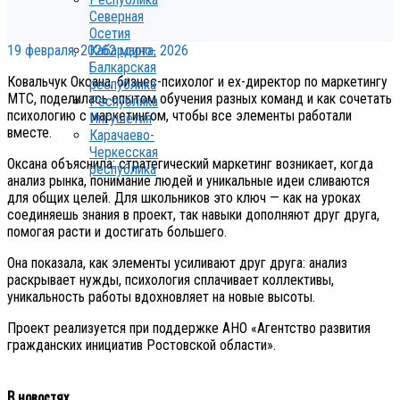
Северная
Осетия
19 февраля, 2026
2 марта, 2026
Кабардино-
Балкарская
Ковальчук Оксана, бизнес-психолог и ex-директор по маркетингу
республика
МТС, поделилась опытом обучения разных команд и как сочетать
Республика
психологию с маркетингом, чтобы все элементы работали
Ингушетия
вместе.
Карачаево-
Черкесская
Оксана объяснила: стратегический маркетинг возникает, когда
республика
анализ рынка, понимание людей и уникальные идеи сливаются
для общих целей. Для школьников это ключ — как на уроках
соединяешь знания в проект, так навыки дополняют друг друга,
помогая расти и достигать большего.
Она показала, как элементы усиливают друг друга: анализ
раскрывает нужды, психология сплачивает коллективы,
уникальность работы вдохновляет на новые высоты.
Проект реализуется при поддержке АНО «Агентство развития
гражданских инициатив Ростовской области».
В новостях