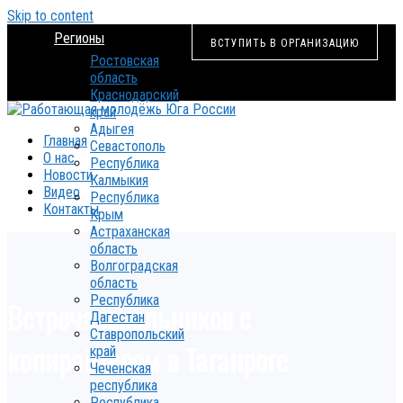
Skip to content
Регионы
ВСТУПИТЬ В ОРГАНИЗАЦИЮ
Ростовская
область
Краснодарский
край
Адыгея
Главная
Севастополь
О нас
Республика
Новости
Калмыкия
Видео
Республика
Контакты
Крым
Астраханская
область
Волгоградская
область
Республика
Встреча школьников с
Дагестан
Ставропольский
копирайтером в Таганроге
край
Чеченская
республика
Республика