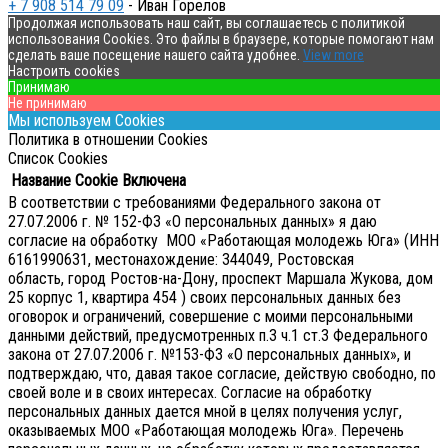
+ 7 908 514 79 09
- Иван Горелов
Продолжая использовать наш сайт, вы соглашаетесь с политикой
использования Cookies. Это файлы в браузере, которые помогают нам
сделать ваше посещение нашего сайта удобнее.
View more
Настроить cookies
Принимаю
Не принимаю
Мы используем Cookies
Политика в отношении Cookies
Список Cookies
Название Cookie
Включена
В соответствии с требованиями Федерального закона от
27.07.2006 г. № 152-ФЗ «О персональных данных» я даю
согласие на обработку МОО «Работающая молодежь Юга» (ИНН
6161990631, местонахождение: 344049, Ростовская
область, город Ростов-на-Дону, проспект Маршала Жукова, дом
25 корпус 1, квартира 454 ) своих персональных данных без
оговорок и ограничений, совершение с моими персональными
данными действий, предусмотренных п.3 ч.1 ст.3 Федерального
закона от 27.07.2006 г. №153-ФЗ «О персональных данных», и
подтверждаю, что, давая такое согласие, действую свободно, по
своей воле и в своих интересах.
Согласие на обработку
персональных данных дается мной в целях получения услуг,
оказываемых МОО «Работающая молодежь Юга». Перечень