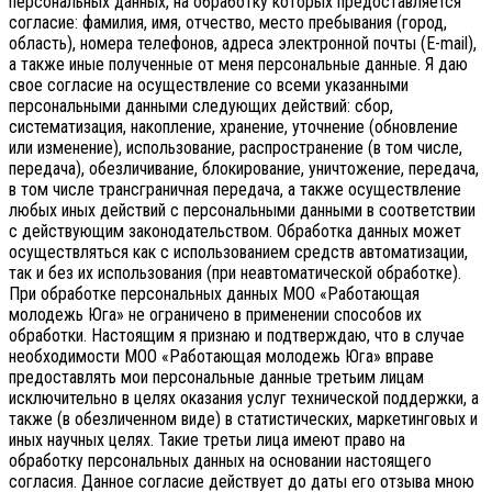
персональных данных, на обработку которых предоставляется
согласие: фамилия, имя, отчество, место пребывания (город,
область), номера телефонов, адреса электронной почты (E-mail),
а также иные полученные от меня персональные данные. Я даю
свое согласие на осуществление со всеми указанными
персональными данными следующих действий: сбор,
систематизация, накопление, хранение, уточнение (обновление
или изменение), использование, распространение (в том числе,
передача), обезличивание, блокирование, уничтожение, передача,
в том числе трансграничная передача, а также осуществление
любых иных действий с персональными данными в соответствии
с действующим законодательством.
Обработка данных может
осуществляться как с использованием средств автоматизации,
так и без их использования (при неавтоматической обработке).
При обработке персональных данных МОО «Работающая
молодежь Юга» не ограничено в применении способов их
обработки. Настоящим я признаю и подтверждаю, что в случае
необходимости МОО «Работающая молодежь Юга» вправе
предоставлять мои персональные данные третьим лицам
исключительно в целях оказания услуг технической поддержки, а
также (в обезличенном виде) в статистических, маркетинговых и
иных научных целях. Такие третьи лица имеют право на
обработку персональных данных на основании настоящего
согласия.
Данное согласие действует до даты его отзыва мною