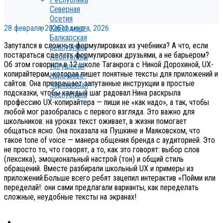
Северная
Осетия
28 февраля, 2026
11 марта, 2026
Кабардино-
Балкарская
Запутался в сложных формулировках из учебника? А что, если
республика
постараться сделать формулировки друзьями, а не барьером?
Республика
Об этом говорили в 12 школе Таганрога с Ниной Дорохиной, UX-
Ингушетия
копирайтером, которая пишет понятные тексты для приложений и
Карачаево-
сайтов. Она превращает запутанные инструкции в простые
Черкесская
подсказки, чтобы каждый шаг радовал.Нина раскрыла
республика
профессию UX-копирайтера — пиши не «как надо», а так, чтобы
любой мог разобралась с первого взгляда. Это важно для
школьников: на уроках текст оживает, в жизни помогает
общаться ясно. Она показала на Пушкине и Маяковском, что
такое tone of voice — манера общения бренда с аудиторией. Это
не просто то, что говорят, а то, как это говорят: выбор слов
(лексика), эмоциональный настрой (тон) и общий стиль
обращений. Вместе разбирали школьный UX и примеры из
приложений.Больше всего ребят зацепил интерактив «Пойми или
переделай!: они сами предлагали варианты, как переделать
сложные, неудобные тексты на экранах!