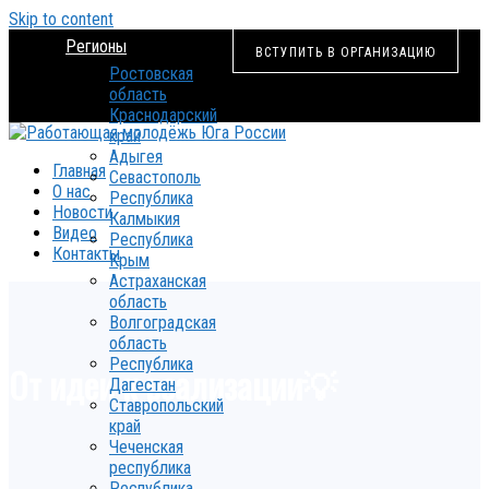
Skip to content
Регионы
ВСТУПИТЬ В ОРГАНИЗАЦИЮ
Ростовская
область
Краснодарский
край
Адыгея
Главная
Севастополь
О нас
Республика
Новости
Калмыкия
Видео
Республика
Контакты
Крым
Астраханская
область
Волгоградская
область
Республика
От идеи к реализации💡
Дагестан
Ставропольский
край
Чеченская
республика
Республика