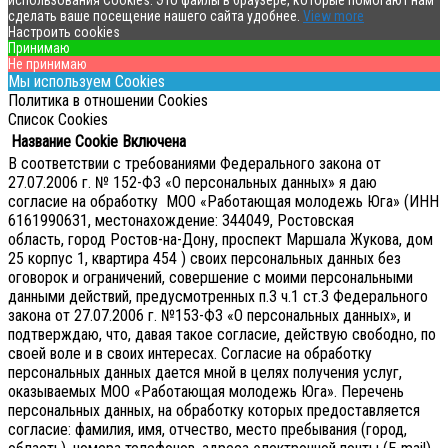
использования Cookies. Это файлы в браузере, которые помогают нам
сделать ваше посещение нашего сайта удобнее.
View more
Настроить cookies
Принимаю
Не принимаю
Мы используем Cookies
Политика в отношении Cookies
Список Cookies
Название Cookie
Включена
В соответствии с требованиями Федерального закона от
27.07.2006 г. № 152-ФЗ «О персональных данных» я даю
согласие на обработку МОО «Работающая молодежь Юга» (ИНН
6161990631, местонахождение: 344049, Ростовская
область, город Ростов-на-Дону, проспект Маршала Жукова, дом
25 корпус 1, квартира 454 ) своих персональных данных без
оговорок и ограничений, совершение с моими персональными
данными действий, предусмотренных п.3 ч.1 ст.3 Федерального
закона от 27.07.2006 г. №153-ФЗ «О персональных данных», и
подтверждаю, что, давая такое согласие, действую свободно, по
своей воле и в своих интересах.
Согласие на обработку
персональных данных дается мной в целях получения услуг,
оказываемых МОО «Работающая молодежь Юга». Перечень
персональных данных, на обработку которых предоставляется
согласие: фамилия, имя, отчество, место пребывания (город,