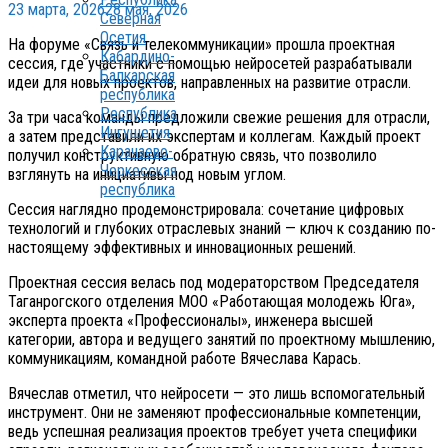
23 марта, 2026
28 мая, 2026
Северная
Осетия
На форуме «Связь и телекоммуникации» прошла проектная
Кабардино-
сессия, где участники с помощью нейросетей разрабатывали
Балкарская
идеи для новых проектов, направленных на развитие отрасли.
республика
Республика
За три часа команды предложили свежие решения для отрасли,
Ингушетия
а затем представили их экспертам и коллегам. Каждый проект
Карачаево-
получил конструктивную обратную связь, что позволило
Черкесская
взглянуть на инициативы под новым углом.
республика
Сессия наглядно продемонстрировала: сочетание цифровых
технологий и глубоких отраслевых знаний — ключ к созданию по-
настоящему эффективных и инновационных решений.
Проектная сессия велась под модераторством Председателя
Таганрогского отделения МОО «Работающая молодежь Юга»,
эксперта проекта «Профессионалы», инженера высшей
категории, автора и ведущего занятий по проектному мышлению,
коммуникациям, командной работе Вячеслава Карась.
Вячеслав отметил, что нейросети — это лишь вспомогательный
инструмент. Они не заменяют профессиональные компетенции,
ведь успешная реализация проектов требует учета специфики