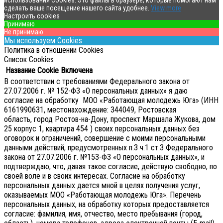
использования Cookies. Это файлы в браузере, которые помогают нам
сделать ваше посещение нашего сайта удобнее.
View more
Настроить cookies
Принимаю
Не принимаю
Мы используем Cookies
Политика в отношении Cookies
Список Cookies
Название Cookie
Включена
В соответствии с требованиями Федерального закона от
27.07.2006 г. № 152-ФЗ «О персональных данных» я даю
согласие на обработку МОО «Работающая молодежь Юга» (ИНН
6161990631, местонахождение: 344049, Ростовская
область, город Ростов-на-Дону, проспект Маршала Жукова, дом
25 корпус 1, квартира 454 ) своих персональных данных без
оговорок и ограничений, совершение с моими персональными
данными действий, предусмотренных п.3 ч.1 ст.3 Федерального
закона от 27.07.2006 г. №153-ФЗ «О персональных данных», и
подтверждаю, что, давая такое согласие, действую свободно, по
своей воле и в своих интересах.
Согласие на обработку
персональных данных дается мной в целях получения услуг,
оказываемых МОО «Работающая молодежь Юга». Перечень
персональных данных, на обработку которых предоставляется
согласие: фамилия, имя, отчество, место пребывания (город,