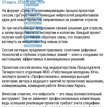
23 марта, 2026
28 мая, 2026
Северная
Осетия
На форуме «Связь и телекоммуникации» прошла проектная
Кабардино-
сессия, где участники с помощью нейросетей разрабатывали
Балкарская
идеи для новых проектов, направленных на развитие отрасли.
республика
Республика
За три часа команды предложили свежие решения для отрасли,
Ингушетия
а затем представили их экспертам и коллегам. Каждый проект
Карачаево-
получил конструктивную обратную связь, что позволило
Черкесская
взглянуть на инициативы под новым углом.
республика
Сессия наглядно продемонстрировала: сочетание цифровых
технологий и глубоких отраслевых знаний — ключ к созданию по-
настоящему эффективных и инновационных решений.
Проектная сессия велась под модераторством Председателя
Таганрогского отделения МОО «Работающая молодежь Юга»,
эксперта проекта «Профессионалы», инженера высшей
категории, автора и ведущего занятий по проектному мышлению,
коммуникациям, командной работе Вячеслава Карась.
Вячеслав отметил, что нейросети — это лишь вспомогательный
инструмент. Они не заменяют профессиональные компетенции,
ведь успешная реализация проектов требует учета специфики