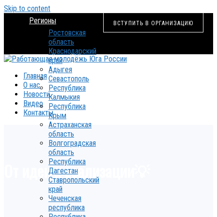
Skip to content
Регионы
ВСТУПИТЬ В ОРГАНИЗАЦИЮ
Ростовская
область
Краснодарский
край
Адыгея
Главная
Севастополь
О нас
Республика
Новости
Калмыкия
Видео
Республика
Контакты
Крым
Астраханская
область
Волгоградская
область
Республика
От идеи к реализации💡
Дагестан
Ставропольский
край
Чеченская
республика
Республика